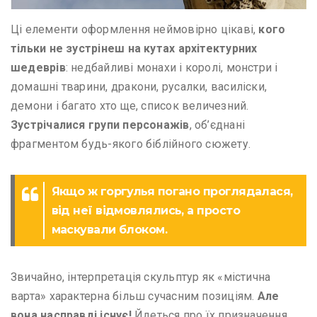
Ці елементи оформлення неймовірно цікаві,
кого
тільки не зустрінеш на кутах архітектурних
шедеврів
: недбайливі монахи і королі, монстри і
домашні тварини, дракони, русалки, василіски,
демони і багато хто ще, список величезний.
Зустрічалися групи персонажів
, об’єднані
фрагментом будь-якого біблійного сюжету.
Якщо ж горгулья погано проглядалася,
від неї відмовлялись, а просто
маскували блоком.
Звичайно, інтерпретація скульптур як «містична
варта» характерна більш сучасним позиціям.
Але
вона насправді існує!
Йдеться про їх призначення