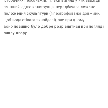
історичних персонажів. Тільки вигляд у них завжди
смішний, адже конструкція передбачала
лежаче
положення скульптури
(гіпертрофованої довжини,
щоб вода стікала якнайдалі), але при цьому,
воно
повинно було добре розрізнятися при погляді
знизу-вгору.