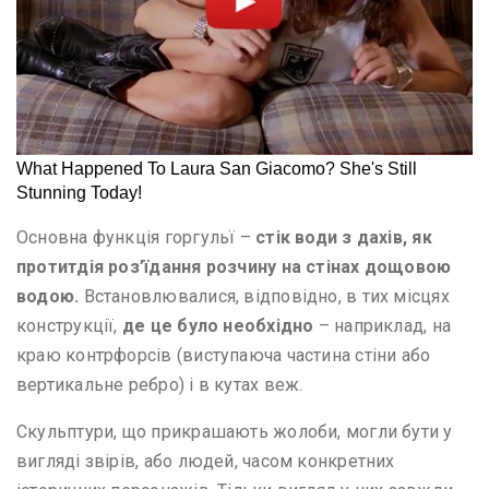
Основна функція горгульї –
стік води з дахів, як
протитдія роз’їдання розчину на стінах дощовою
водою.
Встановлювалися, відповідно, в тих місцях
конструкції,
де це було необхідно
– наприклад, на
краю контрфорсів (виступаюча частина стіни або
вертикальне ребро) і в кутах веж.
Скульптури, що прикрашають жолоби, могли бути у
вигляді звірів, або людей, часом конкретних