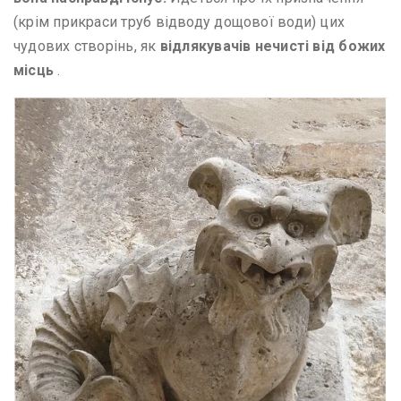
(крім прикраси труб відводу дощової води) цих
чудових створінь, як
відлякувачів нечисті від божих
місць
.