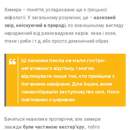
Химера – поняття, успадковане ще з грецької
міфології. У загальному розумінні, це –
казковий
звір, неіснуючий в природі
, по зовнішньому вигляду
народжений від разновидових звірів: лева і кози,
птахи і риби і т.д, або просто демонічний образ.
Ці пасинки пекла не мали гостро-
негативного відтінку, і могли
відлякувати лише тих, хто прийшов з
поганими намірами. Для інших, вони
символізували заступництво сил, тісно
пов’язаних з церквою.
Бачиться невелике протиріччя, але химери
завжди
були частиною екстер’єру
, тобто