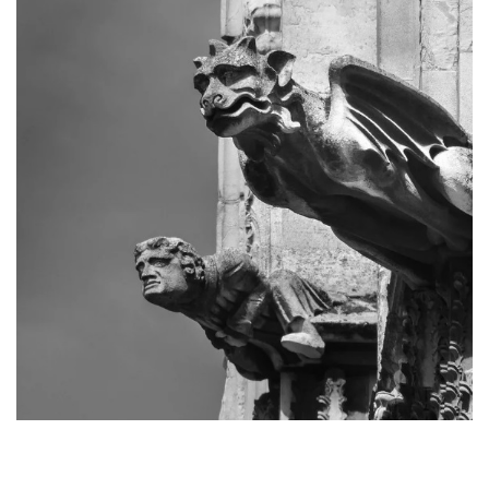
Химери