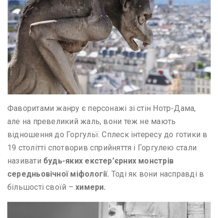
Фаворитами жанру є персонажі зі стін Нотр-Дама,
але на превеликий жаль, вони теж не мають
відношення до Горгульї. Сплеск інтересу до готики в
19 столітті спотворив сприйняття і Горгулею стали
називати
будь-яких екстер’єрних монстрів
середньовічної міфології.
Тоді як вони насправді в
більшості своїй –
химери.