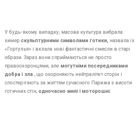
У будь-якому випадку, масова культура вибрала
химер
скульптурними символами готики,
назвала їх
«Горгулья» і вклала нові фантастичні смисли в старі
образи. Зараз вони сприймаються не просто
правоохоронцями, але
могутніми посередниками
добра і зла
, що охороняють нейтралітет сторін і
спостерігають за життям сучасного Парижа з висоти
готичних стін,
одночасно милі і моторошні.