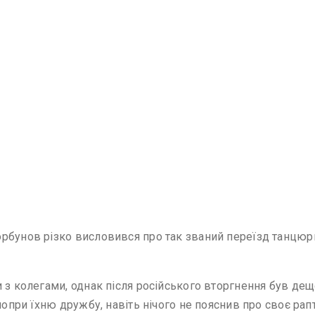
рбунов різко висловився про так званий переїзд танцюр
и з колегами, однак після російського вторгнення був де
попри їхню дружбу, навіть нічого не пояснив про своє рап