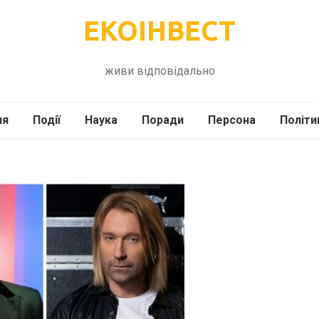
ЕКОІНВЕСТ
живи відповідально
ля
Події
Наука
Поради
Персона
Політи
ілі
Шоубіз
Історія
Кулінарія
жі
Інше
Психологія
Здоров’я
Технології
Сад-Город