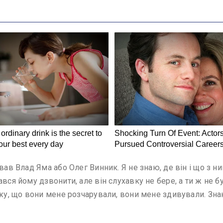
вав Влад Яма або Олег Винник. Я не знаю, де він і що з ни
ався йому дзвонити, але він слухавку не бере, а ти ж не 
жу, що вони мене розчарували, вони мене здивували. Знаю