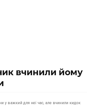
нник вчинили йому
и
ни у важкий для неї час, але вчинили кидок