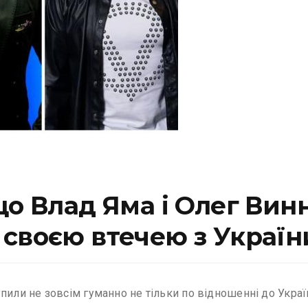
що Влад Яма і Олег Ви
своєю втечею з Україн
пили не зовсім гуманно не тільки по відношенні до Украї