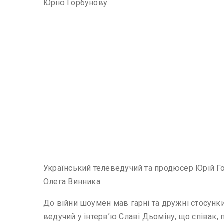
Юрію Горбунову.
Український телеведучий та продюсер Юрій Го
Олега Винника.
До війни шоумен мав гарні та дружні стосунк
ведучий у інтерв’ю Славі Дьоміну, що співак, 