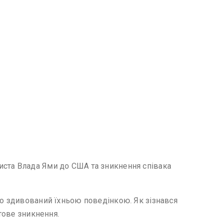
иста Влада Ями до США та зникнення співака
що здивований їхньою поведінкою. Як зізнався
тове зникнення.