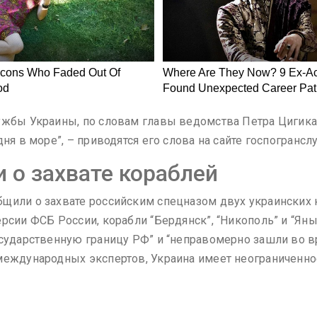
ужбы Украины, по словам главы ведомства Петра Цигика
ня в море”, – приводятся его слова на сайте госпогрансл
о захвате кораблей
щили о захвате российским спецназом двух украинских к
рсии ФСБ России, корабли “Бердянск”, “Никополь” и “Ян
государственную границу РФ” и “неправомерно зашли во
международных экспертов, Украина имеет неограниченное