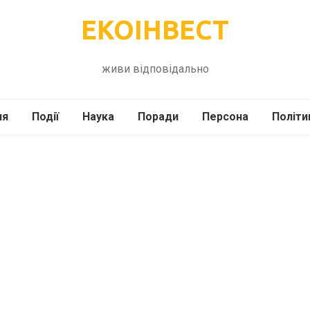
ЕКОІНВЕСТ
живи відповідально
ля
Події
Наука
Поради
Персона
Політи
ілі
Шоубіз
Історія
Кулінарія
жі
Інше
Психологія
Здоров’я
Технології
Сад-Город