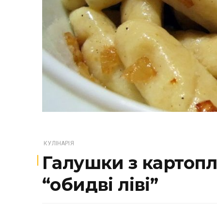
КУЛІНАРІЯ
Галушки з картоплі
“обидві ліві”