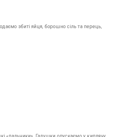
одаємо збиті яйця, борошно сіль та перець,
кі «пальчики». Галушки опускаємо у киплячу