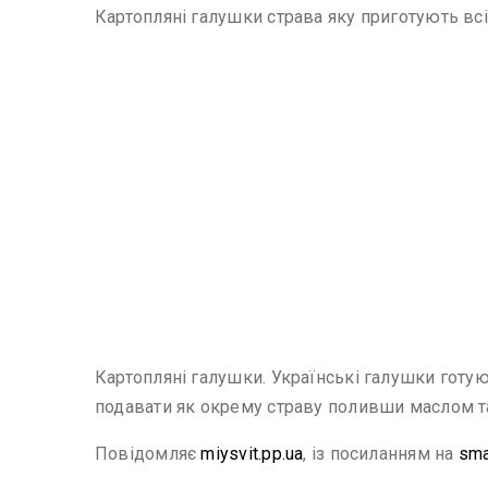
Картопляні галушки страва яку приготують всі. Н
Картопляні галушки. Українські галушки готую
подавати як окрему страву поливши маслом та 
Повідомляє
miysvit.pp.ua
, із посиланням на
sma