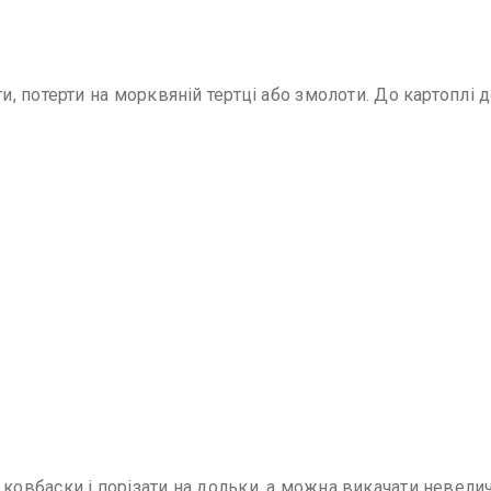
 потерти на морквяній тертці або змолоти. До картоплі д
вбаски і порізати на дольки, а можна викачати невелич