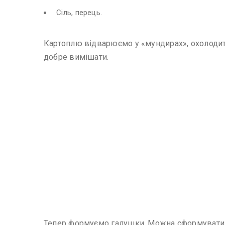
Сіль, перець.
Картоплю відварюємо у «мундирах», охолодити,
добре вимішати.
Тепер формуємо галушки. Можна сформувати ко