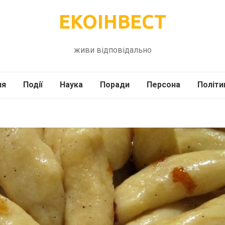
ЕКОІНВЕСТ
живи відповідально
ля
Події
Наука
Поради
Персона
Політи
ілі
Шоубіз
Історія
Кулінарія
жі
Інше
Психологія
Здоров’я
Технології
Сад-Город