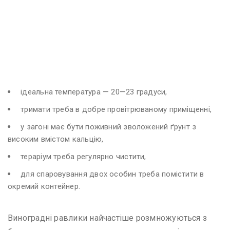
ідеальна температура — 20—23 градуси,
тримати треба в добре провітрюваному приміщенні,
у загоні має бути поживний зволожений ґрунт з
високим вмістом кальцію,
тераріум треба регулярно чистити,
для спаровування двох особин треба помістити в
окремий контейнер.
Виноградні равлики найчастіше розмножуються з