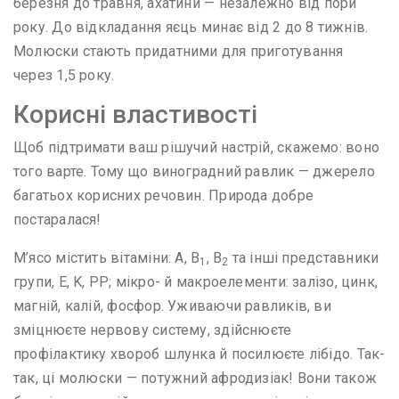
березня до травня, ахатини — незалежно від пори
року. До відкладання яєць минає від 2 до 8 тижнів.
Молюски стають придатними для приготування
через 1,5 року.
Корисні властивості
Щоб підтримати ваш рішучий настрій, скажемо: воно
того варте. Тому що виноградний равлик — джерело
багатьох корисних речовин. Природа добре
постаралася!
М’ясо містить вітаміни: A, B
, B
та інші представники
1
2
групи, E, K, PP; мікро- й макроелементи: залізо, цинк,
магній, калій, фосфор. Уживаючи равликів, ви
зміцнюєте нервову систему, здійснюєте
профілактику хвороб шлунка й посилюєте лібідо. Так-
так, ці молюски — потужний афродизіак! Вони також