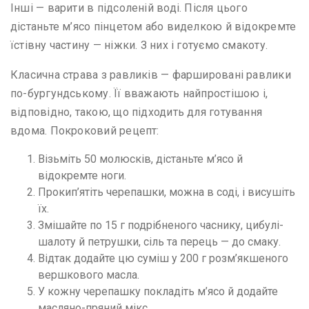
Інші — варити в підсоленій воді. Після цього
дістаньте м’ясо пінцетом або виделкою й відокремте
їстівну частину — ніжки. З них і готуємо смакоту.
Класична страва з равликів — фаршировані равлики
по-бургундському. Її вважають найпростішою і,
відповідно, такою, що підходить для готування
вдома. Покроковий рецепт:
Візьміть 50 молюсків, дістаньте м’ясо й
відокремте ноги.
Прокип’ятіть черепашки, можна в соді, і висушіть
їх.
Змішайте по 15 г подрібненого часнику, цибулі-
шалоту й петрушки, сіль та перець — до смаку.
Відтак додайте цю суміш у 200 г розм’якшеного
вершкового масла.
У кожну черепашку покладіть м’ясо й додайте
масляно-пряний мікс.