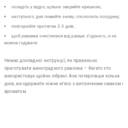
складіть у відро, щільно закрийте кришкою,
наступного дня помийте знову, сполосніть посудину,
повторюйте протягом 2-3 днів,
щоб равлики очистилися від раніше з’їденого, їх не
можна годувати.
Немає докладної інструкції, як правильно
приготувати виноградного равлика — багато хто
використовує щойно зібрані. Але потерпівши кілька
днів, ви одержите ніжне м’ясо з витонченим смаком і
ароматом.