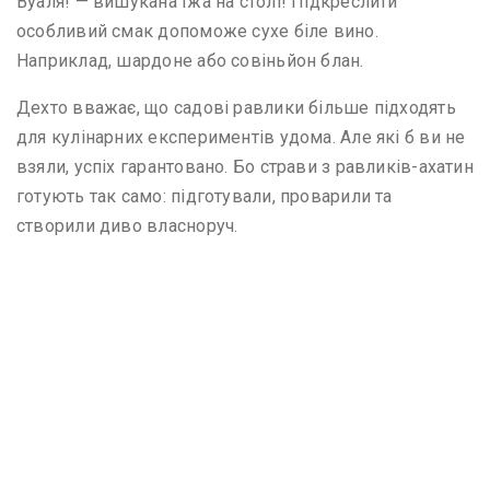
Вуаля! — вишукана їжа на столі! Підкреслити
особливий смак допоможе сухе біле вино.
Наприклад, шардоне або совіньйон блан.
Дехто вважає, що садові равлики більше підходять
для кулінарних експериментів удома. Але які б ви не
взяли, успіх гарантовано. Бо страви з равликів-ахатин
готують так само: підготували, проварили та
створили диво власноруч.