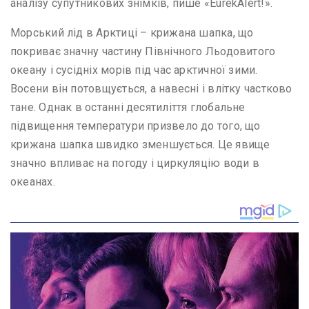
аналізу супутникових знімків, пише «EurekAlert!».
Морський лід в Арктиці – крижана шапка, що
покриває значну частину Північного Льодовитого
океану і сусідніх морів під час арктичної зими.
Восени він потовщується, а навесні і влітку частково
тане. Однак в останні десятиліття глобальне
підвищення температури призвело до того, що
крижана шапка швидко зменшується. Це явище
значно впливає на погоду і циркуляцію води в
океанах.