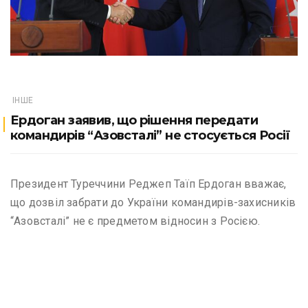
ІНШЕ
Ердоган заявив, що рішення передати
командирів “Азовсталі” не стосується Росії
Президент Туреччини Реджеп Таїп Ердоган вважає,
що дозвіл забрати до України командирів-захисників
“Азовсталі” не є предметом відносин з Росією.