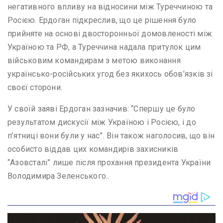
негативного впливу на відносини між Туреччиною та
Росією. Ердоган підкреслив, що це рішення було
прийняте на основі двосторонньої домовленості між
Україною та РФ, а Туреччина надала притулок цим
військовим командирам з метою виконання
українсько-російських угод без якихось обов’язків зі
своєї сторони.
У своїй заяві Ердоган зазначив: “Спершу це було
результатом дискусії між Україною і Росією, і до
п’ятниці вони були у нас”. Він також наголосив, що він
особисто віддав цих командирів захисників
“Азовсталі” лише після прохання президента України
Володимира Зеленського..