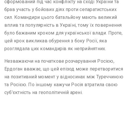
сформований під час конфлікту на сході України та
брав участь у бойових діях проти сепаратистських
сил. Командири цього батальйону мають великий
вплив та популярність в Україні, тому їх повернення
було бажаним кроком для української влади. Проте,
цей крок викликав обурення з боку Росії, яка
розглядала цих командирів як неприйнятних.
Незважаючи на початкове розчарування Росією,
Ердоган вважає, що цей епізод може перетворитися
на позитивний момент у відносинах між Туреччиною
та Росією. По іншому кажучи Росія втратила свою
суб’єктність на геополітичній арені.