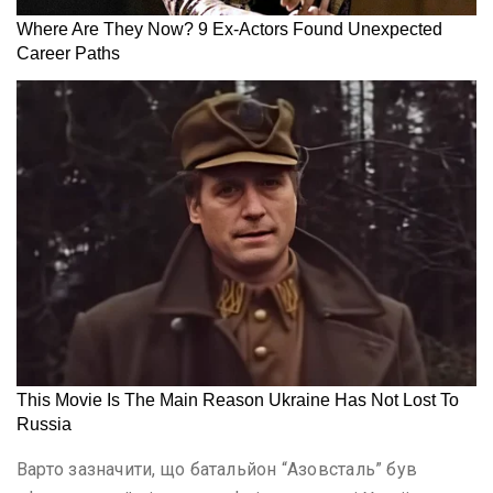
Варто зазначити, що батальйон “Азовсталь” був