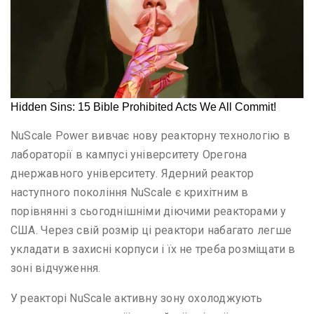
NuScale Power вивчає нову реакторну технологію в
лабораторії в кампусі університету Орегона
днержавного університету. Ядерний реактор
наступного покоління NuScale є крихітним в
порівнянні з сьогоднішніми діючими реакторами у
США. Через свій розмір ці реактори набагато легше
укладати в захисні корпуси і їх не треба розміщати в
зоні відчуження.
У реакторі NuScale активну зону охолоджують