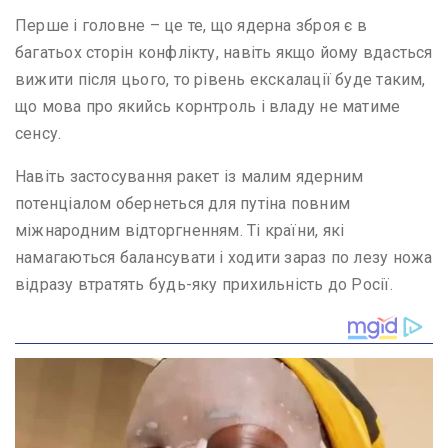
Перше і головне – це те, що ядерна зброя є в
багатьох сторін конфлікту, навіть якщо йому вдасться
вижити після цього, то рівень екскалації буде таким,
що мова про якийсь корнтроль і владу не матиме
сенсу.
Навіть застосування ракет із малим ядерним
потенціалом обернеться для путіна повним
міжнародним відторгненням. Ті країни, які
намагаються балансувати і ходити зараз по лезу ножа
відразу втратять будь-яку прихильність до Росії.