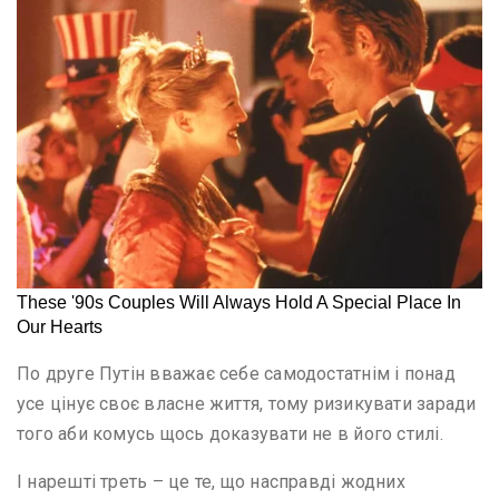
По друге Путін вважає себе самодостатнім і понад
усе цінує своє власне життя, тому ризикувати заради
того аби комусь щось доказувати не в його стилі.
І нарешті треть – це те, що насправді жодних