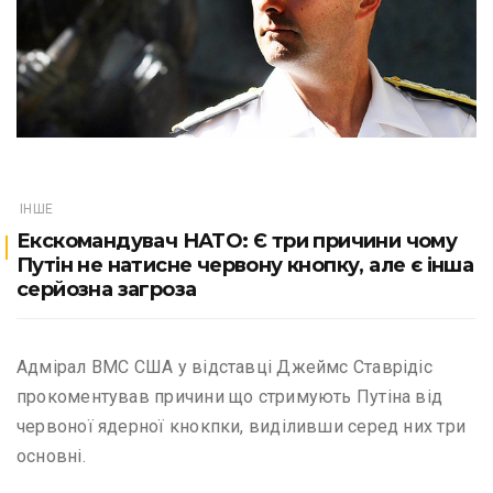
ІНШЕ
Екскомандувач НАТО: Є три причини чому
Путін не натисне червону кнопку, але є інша
серйозна загроза
Адмірал ВМС США у відставці Джеймс Ставрідіс
прокоментував причини що стримують Путіна від
червоної ядерної кнокпки, виділивши серед них три
основні.