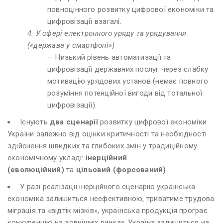
повноцінного розвитку цифрової економіки та
цифровізації взагалі.
4. У сфері електронного уряду та урядування
(«держава у смартфоні»)
— Низький рівень автоматизації та
цифровізації державних послуг через слабку
мотивацію урядових установ (немає повного
розуміння потенційної вигоди від тотальної
цифровізації).
Існують
два сценарії
розвитку цифрової економіки
України залежно від оцінки критичності та необхідності
здійснення швидких та глибоких змін у традиційному
економічному укладі:
інерційний
(еволюційний)
та
цільовий (форсований)
.
У разі реалізації інерційного сценарію українська
економіка залишиться неефективною, триватиме трудова
міграція та «відтік мізків», українська продукція програє
конкуренцію на зовнішніх ринках. Україна залишиться на