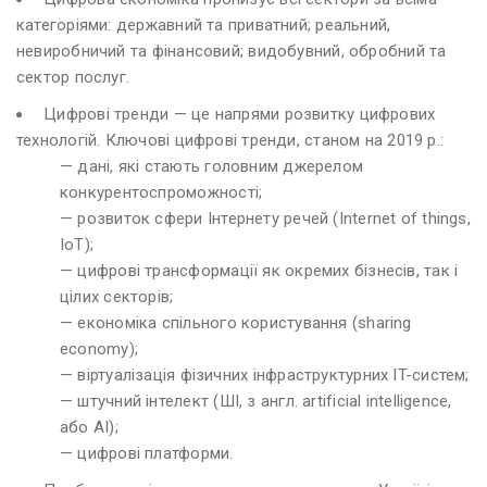
категоріями: державний та приватний; реальний,
невиробничий та фінансовий; видобувний, обробний та
сектор послуг.
Цифрові тренди — це напрями розвитку цифрових
технологій. Ключові цифрові тренди, станом на 2019 р.:
— дані, які стають головним джерелом
конкурентоспроможності;
— розвиток сфери Інтернету речей (Internet of things,
IoT);
— цифрові трансформації як окремих бізнесів, так і
цілих секторів;
— економіка спільного користування (sharing
economy);
— віртуалізація фізичних інфраструктурних IT-систем;
— штучний інтелект (ШІ, з англ. artificial intelligence,
або AI);
— цифрові платформи.