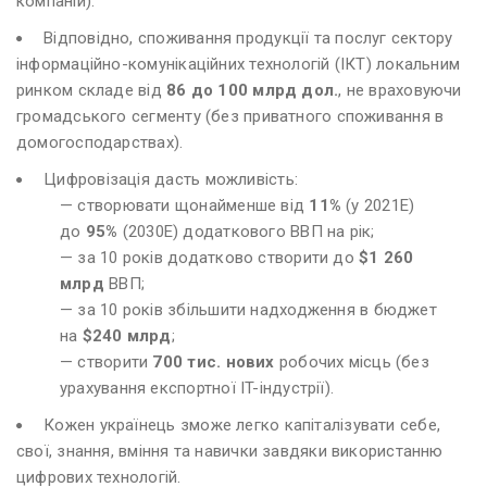
компаній).
Відповідно, споживання продукції та послуг сектору
інформаційно-комунікаційних технологій (ІКТ) локальним
ринком складе від
86 до 100 млрд дол.
, не враховуючи
громадського сегменту (без приватного споживання в
домогосподарствах).
Цифровізація дасть можливість:
— створювати щонайменше від
11%
(у 2021Е)
до
95%
(2030Е) додаткового ВВП на рік;
— за 10 років додатково створити до
$1 260
млрд
ВВП;
— за 10 років збільшити надходження в бюджет
на
$240 млрд
;
— створити
700 тис. нових
робочих місць (без
урахування експортної IT-індустрії).
Кожен українець зможе легко капіталізувати себе,
свої, знання, вміння та навички завдяки використанню
цифрових технологій.