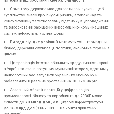
потерпати від зростання
кіберзлочинності
.
Саме тому держава має докласти всіх зусиль, щоб
суспільство знало про існуючі ризики, а також надати
консультаційну та технологічну підтримку в упровадженні
та використанні захищених інформаційно-комунікаційних
систем, інфраструктур, платформ.
Вигоди від цифровізації
матимуть усі — громадяни,
бізнес, державні службовці, політики, економіка України в
цілому.
Цифровізація істотно збільшить продуктивність праці
в Україні та стане потужним мультиплікатором, здатним у
найкоротший час запустити українську економіку й
забезпечити її реальне зростання на 10–12% на рік.
Загальний обсяг інвестицій у цифровізацію
промисловості, бізнесу та виробництв до 2030Е може
скласти до
70 млрд дол.
, а в цифрові інфраструктури —
до
16 млрд дол.
(з них
80%
— це кошти приватних