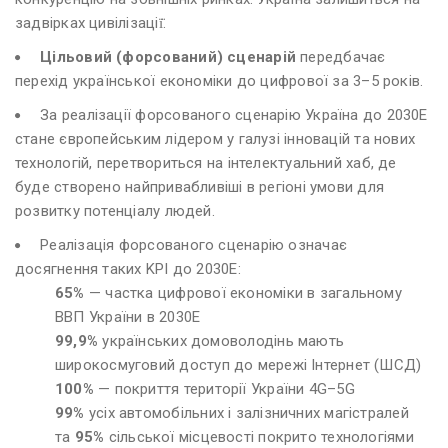
задвірках цивілізації̈.
Цільовий (форсований) сценарій
передбачає
перехід української економіки до цифрової за 3–5 років.
За реалізації форсованого сценарію Україна до 2030Е
стане європейським лідером у галузі інновацій та нових
технологій, перетвориться на інтелектуальний хаб, де
буде створено найпривабливіші в регіоні умови для
розвитку потенціалу людей.
Реалізація форсованого сценарію означає
досягнення таких KPI до 2030Е:
65%
— частка цифрової економіки в загальному
ВВП України в 2030Е
99,9%
українських домоволодінь мають
широкосмуговий доступ до мережі Інтернет (ШСД)
100%
— покриття території України 4G–5G
99%
усіх автомобільних і залізничних магістралей
та
95%
сільської місцевості покрито технологіями