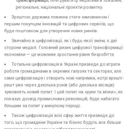
трансформації
, інтегрувати ці ініціативи в локальні,
регіональні, національні проекти розвитку.
Зрештою держава повинна стати замовником і
першим покупцем інновацій та цифрових сервісів, що
буде поштовхом для утворення нових ринків.
Звичайно в цифровізації, як і будь-якої зміни, є дві
сторони медалі. Головний ризик цифрової трансформації
економіки — це можливе зростання рівня безробіття.
Тотальна цифровізація в Україні призведе до втрати
роботи громадянами в окремих галузях та секторах, але
саме цифровізація і створить нові напрямки, котрі врешті-
решт уже через декілька років (або декілька місяців)
зумовлять новий попит. І цей попит на «руки та мізки», як
показує досвід промислових революцій, буде набагато
більшим за попит у минулому періоді.
Також цифровізація всіх сфер життя призведе до
того, що громадяни України та бізнес будуть все більше