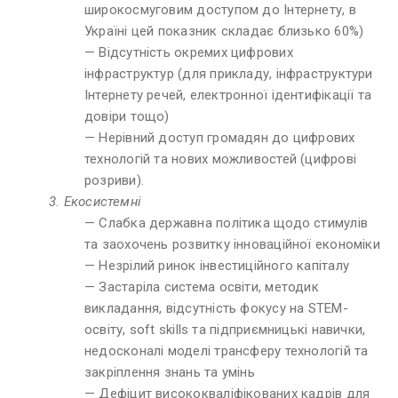
широкосмуговим доступом до Інтернету, в
Україні цей показник складає близько 60%)
— Відсутність окремих цифрових
інфраструктур (для прикладу, інфраструктури
Інтернету речей, електронної ідентифікації та
довіри тощо)
— Нерівний доступ громадян до цифрових
технологій та нових можливостей (цифрові
розриви).
3. Екосистемні
— Слабка державна політика щодо стимулів
та заохочень розвитку інноваційної економіки
— Незрілий ринок інвестиційного капіталу
— Застаріла система освіти, методик
викладання, відсутність фокусу на STEM-
освіту, soft skills та підприємницькі навички,
недосконалі моделі трансферу технологій та
закріплення знань та умінь
— Дефіцит висококваліфікованих кадрів для