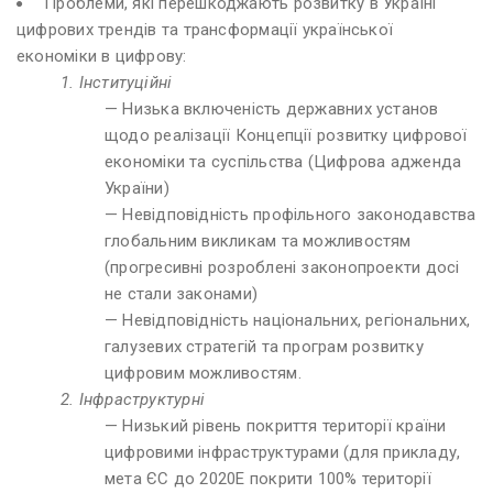
Проблеми, які перешкоджають розвитку в Україні
цифрових трендів та трансформації української
економіки в цифрову:
1. Інституційні
— Низька включеність державних установ
щодо реалізації Концепції розвитку цифрової
економіки та суспільства (Цифрова адженда
України)
— Невідповідність профільного законодавства
глобальним викликам та можливостям
(прогресивні розроблені законопроекти досі
не стали законами)
— Невідповідність національних, регіональних,
галузевих стратегій та програм розвитку
цифровим можливостям.
2. Інфраструктурні
— Низький рівень покриття території країни
цифровими інфраструктурами (для прикладу,
мета ЄС до 2020Е покрити 100% території