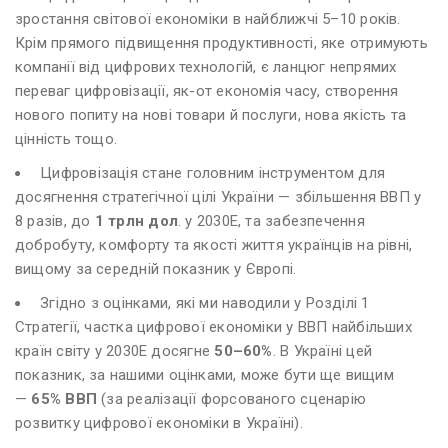
зростання світової економіки в найближчі 5–10 років.
Крім прямого підвищення продуктивності, яке отримують
компанії від цифрових технологій, є ланцюг непрямих
переваг цифровізації, як-от економія часу, створення
нового попиту на нові товари й послуги, нова якість та
цінність тощо.
Цифровізація стане головним інструментом для
досягнення стратегічної цілі України — збільшення ВВП у
8 разів, до
1 трлн дол
. у 2030Е, та забезпечення
добробуту, комфорту та якості життя українців на рівні,
вищому за середній показник у Європі.
Згідно з оцінками, які ми наводили у Розділі 1
Стратегії, частка цифрової економіки у ВВП найбільших
країн світу у 2030Е досягне
50–60%
. В Україні цей
показник, за нашими оцінками, може бути ще вищим
—
65% ВВП
(за реалізації форсованого сценарію
розвитку цифрової економіки в Україні).