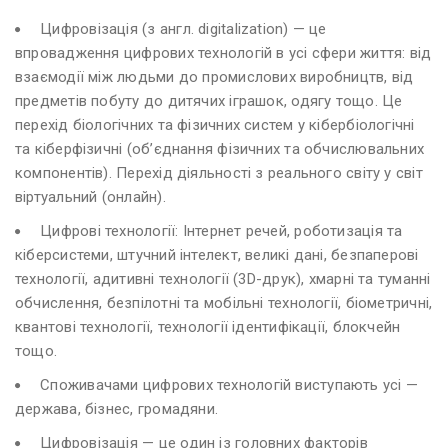
Цифровізація (з англ. digitalization) — це
впровадження цифрових технологій в усі сфери життя: від
взаємодії між людьми до промислових виробництв, від
предметів побуту до дитячих іграшок, одягу тощо. Це
перехід біологічних та фізичних систем у кібербіологічні
та кіберфізичні (об’єднання фізичних та обчислювальних
компонентів). Перехід діяльності з реального світу у світ
віртуальний (онлайн).
Цифрові технології: Інтернет речей, роботизація та
кіберсистеми, штучний інтелект, великі дані, безпаперові
технології, адитивні технології (3D-друк), хмарні та туманні
обчислення, безпілотні та мобільні технології, біометричні,
квантові технології, технології ідентифікації, блокчейн
тощо.
Споживачами цифрових технологій виступають усі —
держава, бізнес, громадяни.
Цифровізація — це один із головних факторів