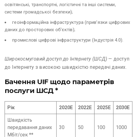
освітянські, транспортні, логістичні та інші системи,
системи громадської безпеки);
геоінформаційна інфраструктура (прив’язки цифрових
даних до просторових об’єктів);
промислові цифрові інфраструктури (Індустрія 4.0).
Широкосмуговий доступ до Інтернету (ШСД)
— доступ
до Інтернету з високою швидкістю передачі даних.
Бачення UIF щодо параметрів
послуги ШСД *
Рік
2020Е
2022Е
2025Е
2030Е
Швидкість
передавання даних
30
50
100
1000
Мбіт/сек **