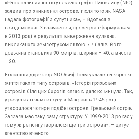
«Національний інститут океанографії Пакистану (NIO)
заявив про зникнення острова, після того як NASA
надала фотографії з супутника», – йдеться в
повідомленні. Зазначається, що острів сформувався
в 2013 році в результаті виверження вулкана,
викликаного землетрусом силою 7,7 балів. Його
довжина становила 90 метрів, ширина – 40, а висота
– 20.
Колишній директор NIO Асиф Інам указав на коротке
життя такого типу островів. «Історія грязьових
островів біля цих берегів сягає в далеке минуле. Так,
у результаті землетрусу в Макрані в 1945 році
утворилося чотири подібні острови. Грязьовий острів
Залзала має таку саму структуру. У 1999-2013 роках у
тому ж регіоні утворилося ще три острови», – цитує
агентство вченого.