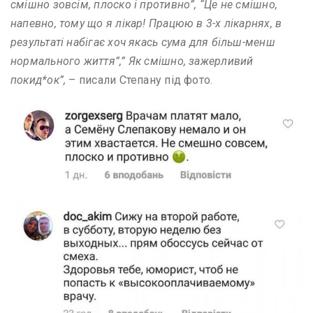
смішно зовсім, плоско і противно”, “Це не смішно,
напевно, тому що я лікар! Працюю в 3-х лікарнях, в
результаті набігає хоч якась сума для більш-менш
нормального життя”,” Як смішно, зажерливий
покид*ок”,
– писали Степану під фото.