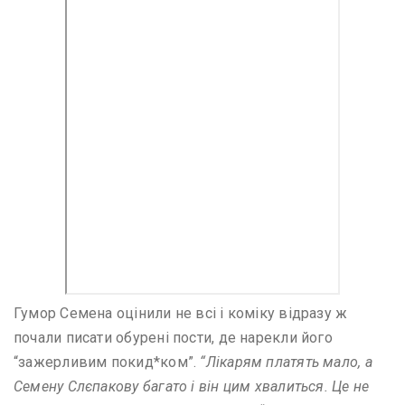
Гумор Семена оцінили не всі і коміку відразу ж
почали писати обурені пости, де нарекли його
“зажерливим покид*ком”.
“Лікарям платять мало, а
Семену Слєпакову багато і він цим хвалиться. Це не