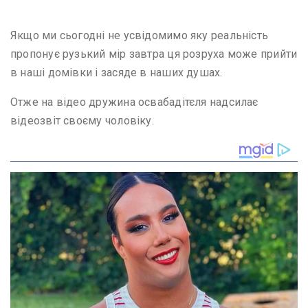
Якщо ми сьогодні не усвідомимо яку реальність
пропонує рузький мір завтра ця розруха може прийти
в наші домівки і засяде в наших душах.
Отже на відео дружина освабадітєля надсилає
відеозвіт своєму чоловіку.