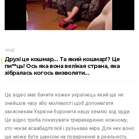
ІНШЕ
Друзі це кошмар… Та який кошмар!? Це
пи**ць! Ось яка вона велікая страна, яка
зібралась когось визволяти…
Це відео має бачити кожен українець який ще не
знайшов часу або моливості щоб допомагати
захисникам України боронити нашу землю від орди.
Це відео треба показувати триразиденно кожному,
хто чекає асвабадітєлєй і рузькава міра. Для них воно
ще може бути шансом на повернення в реальність.