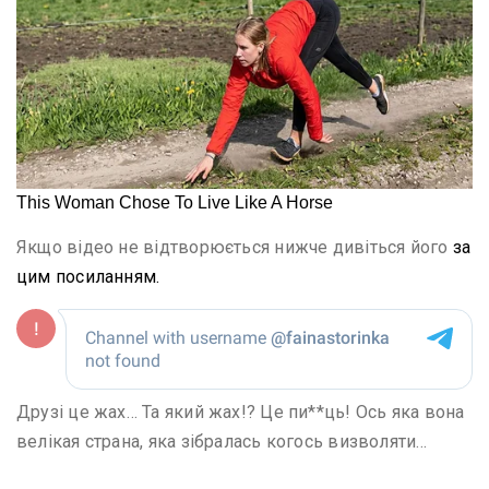
Якщо відео не відтворюється нижче дивіться його
за
цим посиланням.
Друзі це жах… Та який жах!? Це пи**ць! Ось яка вона
велікая страна, яка зібралась когось визволяти…