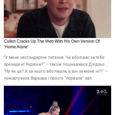
“У мене нестандартне питання. Чи вболіває за тебе
президент України?” – також поцікавився Дзідзьо.
“Ну як це? Я за нього вболівала, а він за мене ні?!” –
пожартувала Варвара і просто “порвала” зал.