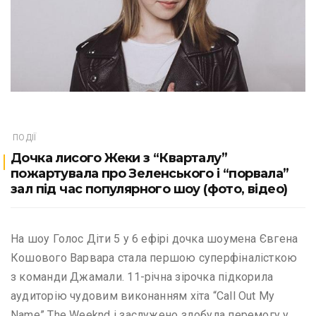
ПОДІЇ
Дочка лисого Жеки з “Кварталу”
пожартувала про Зеленського і “порвала”
зал під час популярного шоу (фото, відео)
На шоу Голос Діти 5 у 6 ефірі дочка шоумена Євгена
Кошового Варвара стала першою суперфіналісткою
з команди Джамали. 11-річна зірочка підкорила
аудиторію чудовим виконанням хіта “Call Out My
Name” The Weeknd і заслужено здобула перемогу у