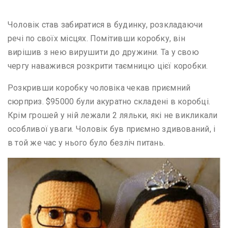
Чоловік став забиратися в будинку, розкладаючи
речі по своїх місцях. Помітивши коробку, він
вирішив з нею вирушити до дружини. Та у свою
чергу наважився розкрити таємницю цієї коробки.
Розкривши коробку чоловіка чекав приємний
сюрприз. $95000 були акуратно складені в коробці.
Крім грошей у ній лежали 2 ляльки, які не викликали
особливої уваги. Чоловік був приємно здивований, і
в той же час у нього було безліч питань.