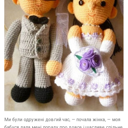
Ми були одружені довгий час, — почала жінка, — моя
бабуся дала мені пораду про довге і щасливе спільне