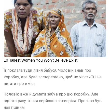
Її поклала туди літня бабуся. Чоловік знав про
коробку, але було застережено, щоб не чіпати її і не
питати про вміст.
Чоловік вже й думати забув про цю коробку. Але
одного разу жінка серйозно захворіла. Прогноз був
невтішним.