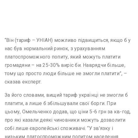
“Він (тариф – УНІАН) можливо підвищиться, якщо б у
нас був нормальний ринок, з урахуванням
платоспроможного попиту, який можуть платити
громадяни – на 25-30% виріс би. Наврядчи більше,
тому що просто люди більше не змогли платити”, –
сказав експерт.
За його словами, вищий тариф українці не змогли б
платити, а лише б збільшували свої борги. При
цьому, Омельченко додав, що ціни 5-6 грн за кв-год,
про які казали деякі чиновники можуть дозволити
собі лише європейські споживачі. “У зв’язку і
низьким платоспроможним попитом населення