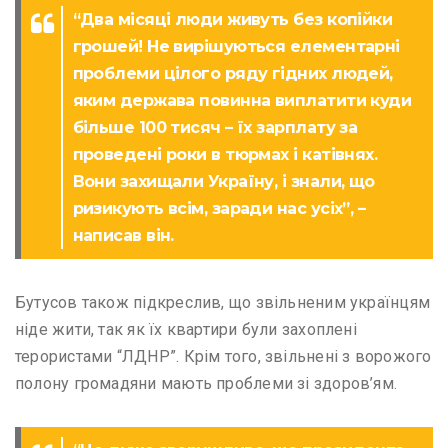
“Два місяці люди живуть без копійки
грошей! Не вирішуються елементарні
проблеми цілого ряду гідних людей,
яким держава повинна виплатити куди
більше 100 тисяч – їх зарплату за
проведені роки в тюрмах і катівнях.
Вони захищали Україну, і знали, що
ризикують всім, заради нас усіх”, –
написав він.
Бутусов також підкреслив, що звільненим українцям
ніде жити, так як їх квартири були захоплені
терористами “ЛДНР”. Крім того, звільнені з ворожого
полону громадяни мають проблеми зі здоров’ям.