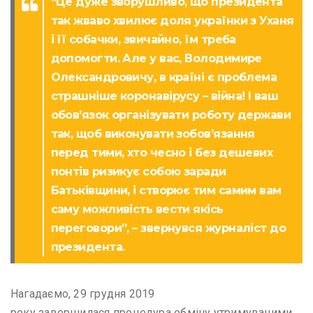
“Це дуже зворушливо, що президента
так жваво хвилює доля українки з Уханя
і її собачки, звичайно, їм треба
допомогти. Але у вас, Володимире
Олександровичу, в країні є проблема
страшніше коронавірусу – війна! І ваш
обов’язок організувати роботу держави
так, щоб виконувати зобов’язання
перед тими, хто чесно і без дешевих
понтів ризикує собою заради
Батьківщини, і створює тим самим вам
саму можливість вести якісь
переговори”, – звернувся журналіст до
президента.
Нагадаємо, 29 грудня 2019
року завершилася процедура обміну утримуваними