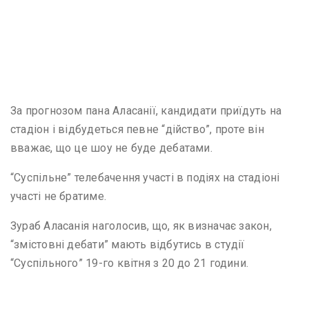
За прогнозом пана Аласанії, кандидати приїдуть на
стадіон і відбудеться певне “дійство”, проте він
вважає, що це шоу не буде дебатами.
“Суспільне” телебачення участі в подіях на стадіоні
участі не братиме.
Зураб Аласанія наголосив, що, як визначає закон,
“змістовні дебати” мають відбутись в студії
“Суспільного” 19-го квітня з 20 до 21 години.