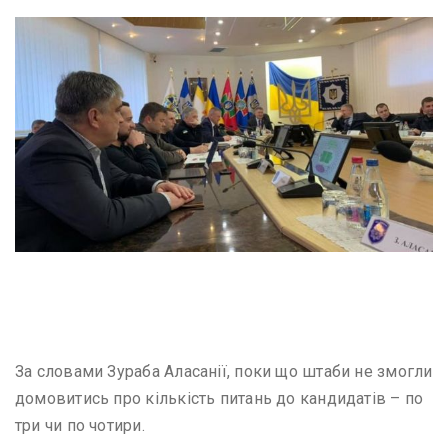
Image captionКоманда Володимира Зеленського, у тому
числі колишній адвокат Ігоря Коломойського Андрій Богдан
За словами Зураба Аласанії, поки що штаби не змогли
домовитись про кількість питань до кандидатів – по
три чи по чотири.