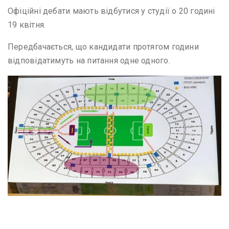
Офіційні дебати мають відбутися у студії о 20 годині
19 квітня.
Передбачається, що кандидати протягом години
відповідатимуть на питання одне одного.
Image captionПопередня схема розміщення сцен та
прихильників кандидатів на стадіоні