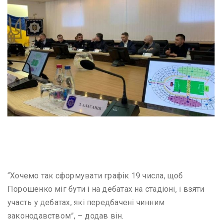
Image captionКоманда Петра Порошенка на чолі з Віталієм
Ковальчуком
“Хочемо так сформувати графік 19 числа, щоб
Порошенко міг бути і на дебатах на стадіоні, і взяти
участь у дебатах, які передбачені чинним
законодавством”, – додав він.