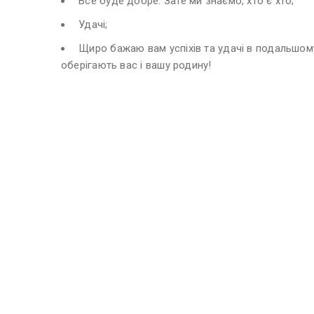
Все буде добре. Зате ми знаємо, хто є хто;
Удачі;
Щиро бажаю вам успіхів та удачі в подальшому
оберігають вас і вашу родину!