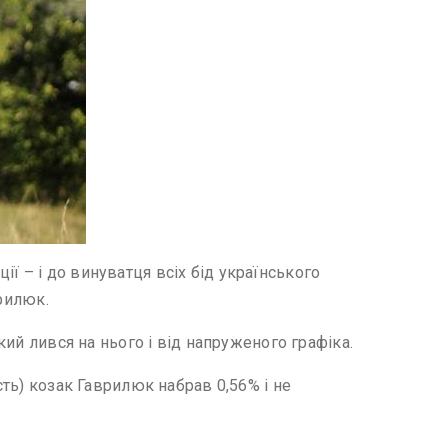
ї – і до винуватця всіх бід українського
врилюк.
кий лився на нього і від напруженого графіка.
сть) козак Гаврилюк набрав 0,56% і не