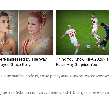
шанс знайти роботу, тому розлучення також скасовується”
дне з найбільш мінливих явищ у світі. Але для нього найв