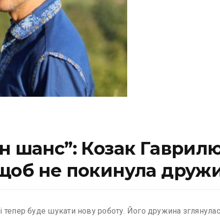
н шанс”: Козак Гаврил
 щоб не покинула друж
 тепер буде шукати нову роботу. Його дружина зглянулася