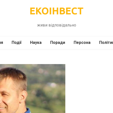
ЕКОІНВЕСТ
живи відповідально
ля
Події
Наука
Поради
Персона
Політи
ілі
Шоубіз
Історія
Кулінарія
жі
Інше
Психологія
Здоров’я
Технології
Сад-Город