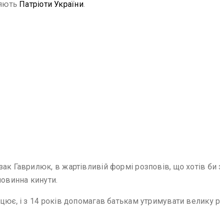
ляють
Патріоти України
.
ак Гаврилюк, в жартівливій формі розповів, що хотів би з
повинна кинути.
цює, і з 14 років допомагав батькам утримувати велику р