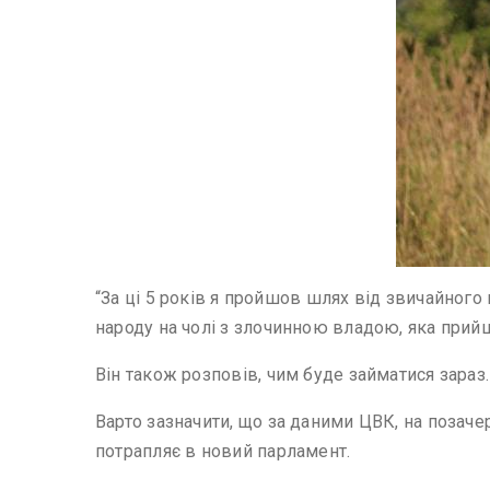
“За ці 5 років я пройшов шлях від звичайного
народу на чолі з злочинною владою, яка прийш
Він також розповів, чим буде займатися зараз.
Варто зазначити, що за даними ЦВК, на позачер
потрапляє в новий парламент.