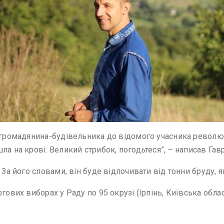
 громадянина-будівельника до відомого учасника революці
ла на крові. Великий стрибок, погодьтеся”, – написав Га
 За його словами, він буде відпочивати від тонни бруду, я
гових виборах у Раду по 95 окрузі (Ірпінь, Київська обла