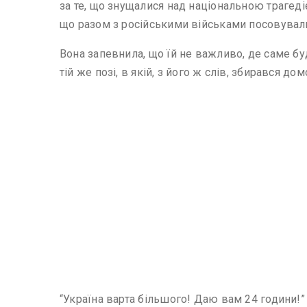
за те, що знущалися над національною трагеді
що разом з російськими військами посовували
Вона запевнила, що їй не важливо, де саме бу
тій же позі, в якій, з його ж слів, збирався 
“Україна варта більшого! Даю вам 24 години!” 