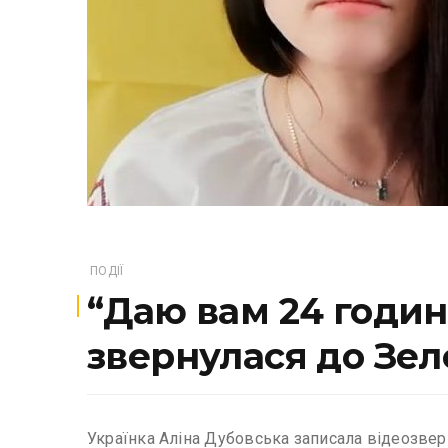
ПОДІЇ
“Даю вам 24 годин
звернулася до Зел
Українка Аліна Дубовська записала відеозве