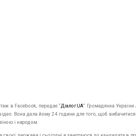
таж в Facebook, передає “
Діалог.UA
“. Громадянка України
ідео. Вона дала йому 24 години для того, щоб вибачитися
аїною і народом.
іотка своєї держави і сьогодні я звертаюся до кандидата 