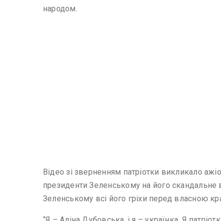
народом.
Відео зі зверненням патріотки викликало ажіо
президенти Зеленському на його скандальне в
Зеленському всі його гріхи перед власною кр
“Я – Аліна Дубовська, і я – українка. Я патр