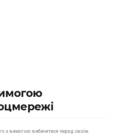
вимогою
соцмережі
го з вимогою вибачитися перед своїм