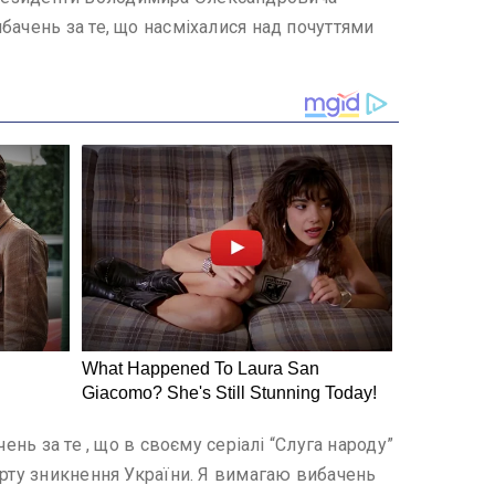
бачень за те, що насміхалися над почуттями
нь за те , що в своєму серіалі “Слуга народу”
арту зникнення України. Я вимагаю вибачень