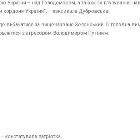
єю України – над Голодомором, а також за глузування на
 кордони України”, – закликала Дубровська.
де вибачатися за вищеназване Зеленський. Її головна вим
домовлятися з агресором Володимиром Путіним.
– констатувала патріотка.