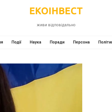
ЕКОІНВЕСТ
живи відповідально
ля
Події
Наука
Поради
Персона
Політи
ілі
Шоубіз
Історія
Кулінарія
жі
Інше
Психологія
Здоров’я
Технології
Сад-Город