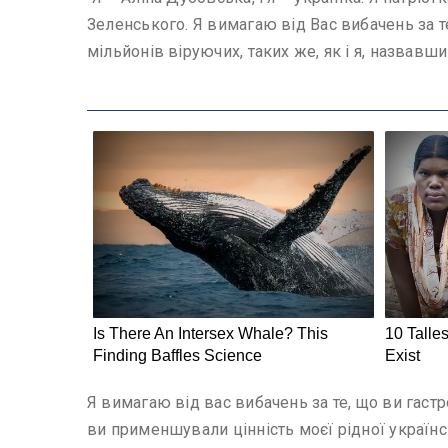
Зеленського. Я вимагаю від Вас вибачень за т
мільйонів віруючих, таких же, як і я, назвавш
Я вимагаю від вас вибачень за те, що ви гастр
ви применшували цінність моєї рідної україн