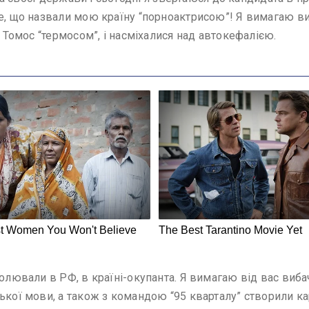
е, що назвали мою країну “порноактрисою”! Я вимагаю ви
и Томос “термосом”, і насміхалися над автокефалією.
олювали в РФ, в країні-окупанта. Я вимагаю від вас вибаче
ської мови, а також з командою “95 кварталу” створили к