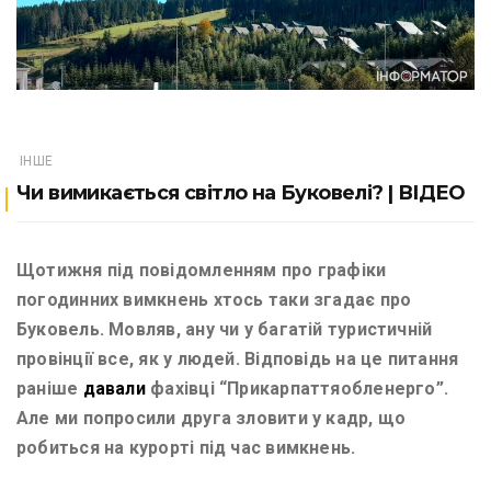
ІНШЕ
Чи вимикається світло на Буковелі? | ВІДЕО
Щотижня під повідомленням про графіки
погодинних вимкнень хтось таки згадає про
Буковель. Мовляв, ану чи у багатій туристичній
провінції все, як у людей. Відповідь на це питання
раніше
давали
фахівці “Прикарпаттяобленерго”.
Але ми попросили друга зловити у кадр, що
робиться на курорті під час вимкнень.