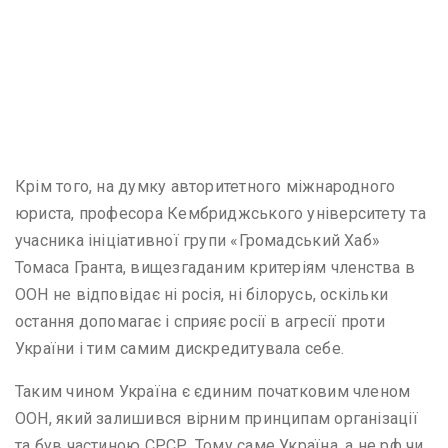
Крім того, на думку авторитетного міжнародного
юриста, професора Кембриджського університету та
учасника ініціативної групи «Громадський Хаб»
Томаса Гранта, вищезгаданим критеріям членства в
ООН не відповідає ні росія, ні білорусь, оскільки
остання допомагає і сприяє росії в агресії проти
України і тим самим дискредитувала себе.
Таким чином Україна є єдиним початковим членом
ООН, який залишився вірним принципам організації
та був частиною СРСР. Тому саме Україна, а не рф чи