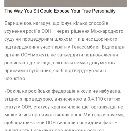
Баришніков нагадує, що існує кілька способів
усунення росії з ООН – через рішення Міжнародного
суду чи процедурним шляхом – під час щорічного
підтвердження участі країн у Генасамблеї. Відповідні
органи ООН можуть не затвердити повноваження
російської делегації, оскільки немає документів
принаймні публічних, які б підтверджували її
членство.
«Оскільки російська федерація ніколи не набувала,
згідно з процедурою, визначеною в 3,4,110 статтях
статуту ООН, статусу країни-члена цієї організації, не
може йтися про виключення росії. Ми тільки хочемо,
щоб країни-члени ООН визнали очевидний факт –
відсутність будь-яких повноважень росії як