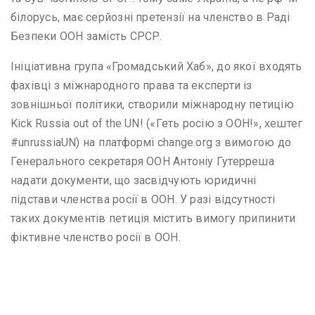
білорусь, має серйозні претензії на членство в Раді
Безпеки ООН замість СРСР.
Ініціативна група «Громадський Хаб», до якої входять
фахівці з міжнародного права та експерти із
зовнішньої політики, створили міжнародну петицію
Kick Russia out of the UN! («Геть росію з ООН!», хештег
#unrussiaUN) на платформі change.org з вимогою до
Генерального секретаря ООН Антоніу Гутерреша
надати документи, що засвідчують юридичні
підстави членства росії в ООН. У разі відсутності
таких документів петиція містить вимогу припинити
фіктивне членство росії в ООН.