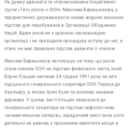
На думку адвоката та співзасновника Ініціативної
групи «Геть росію з ООН» Максима Баришнікова, у
терористичної держави росія немає жодних законних
підстав для перебування в Організації Об’єднаних
Націй. Адже росія не є країною-засновницею
організації і не проходила процедуру вступу до неї, а
отже, не має правових підстав вважати її членом.
Максим Баришніков наголошує на тому, що росія
стала членом ООН на підставі фейкового листа, який
Борис Єльцин написав 24 грудня 1991 року на ім’я
тодішнього генерального секретаря ООН Переса де
Куельяру, в якому тричі була по-різному названа
держава. У цьому листі Єльцин звернувся до
генерального секретаря на підставі міфологічних
«алмаатинських паперів», юридичний зміст яких ніхто
детально не вивчав з проханням замістити місце в