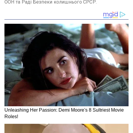
ООН та Раді Безпеки колишнього СРСР.