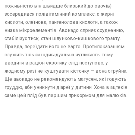
поживністю він швидше близький до овочів)
зосередився полівітамінний комплекс, є жирні
кислоти, олеїнова, пантенолова кислоти, а також
низка мікроелементів. Авокадо сприяє схудненню,
стабілізує тиск, стан шлунково-кишкового тракту.
Правда, переїдати його не варто. Протипоказанням
служить тільки індивідуальна чутливість, тому
вводити в раціон екзотику слід поступово, у
жодному разі не куштувати кісточку — вона отруйна.
Ще авокадо не рекомендують матусям, які годують
груддю, аби уникнути діареї у дитини. Хоча в ацтеків
саме цей плід був першим прикормом для малюків.