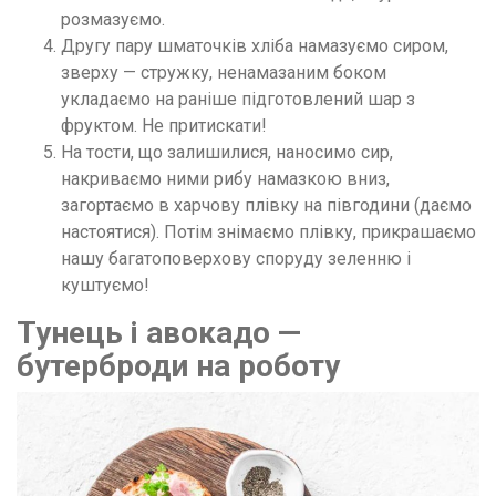
розмазуємо.
Другу пару шматочків хліба намазуємо сиром,
зверху — стружку, ненамазаним боком
укладаємо на раніше підготовлений шар з
фруктом. Не притискати!
На тости, що залишилися, наносимо сир,
накриваємо ними рибу намазкою вниз,
загортаємо в харчову плівку на півгодини (даємо
настоятися). Потім знімаємо плівку, прикрашаємо
нашу багатоповерхову споруду зеленню і
куштуємо!
Тунець і авокадо —
бутерброди на роботу