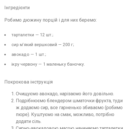
Інгредієнти
Робимо дюжину порцій і для них беремо:
тарталетки — 12 шт.;
сир м’який вершковий — 200 г;
авокадо — 1 шт.;
ікру червону — 1 маленьку баночку.
Покрокова інструкція
Очищуємо авокадо, нарізаємо його довільно.
Подрібнюємо блендером шматочки фрукта, туди
ж додаємо сир, все гарненько збиваємо (робимо
пюре). Куштуємо на смак, можливо, потрібно
додати сіль.
Сирно-авокадовою масою начиняємо тарталетки,