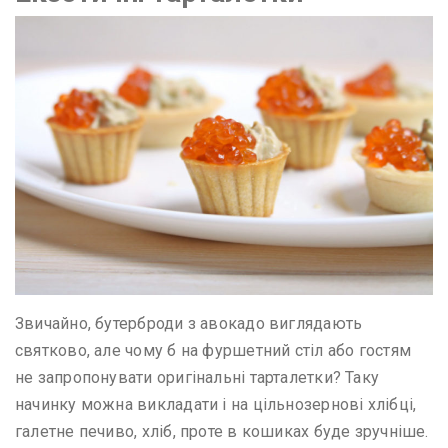
Звичайно, бутерброди з авокадо виглядають
святково, але чому б на фуршетний стіл або гостям
не запропонувати оригінальні тарталетки? Таку
начинку можна викладати і на цільнозернові хлібці,
галетне печиво, хліб, проте в кошиках буде зручніше.