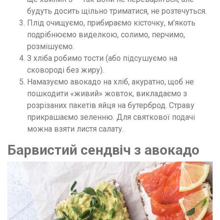
будуть досить щільно триматися, не розтечуться.
Плід очищуємо, прибираємо кісточку, м’якоть
подрібнюємо виделкою, солимо, перчимо,
розмішуємо.
З хліба робимо тости (або підсушуємо на
сковороді без жиру).
Намазуємо авокадо на хліб, акуратно, щоб не
пошкодити «живий» жовток, викладаємо з
розрізаних пакетів яйця на бутерброд. Страву
прикрашаємо зеленню. Для святкової подачі
можна взяти листя салату.
Барвистий сендвіч з авокадо