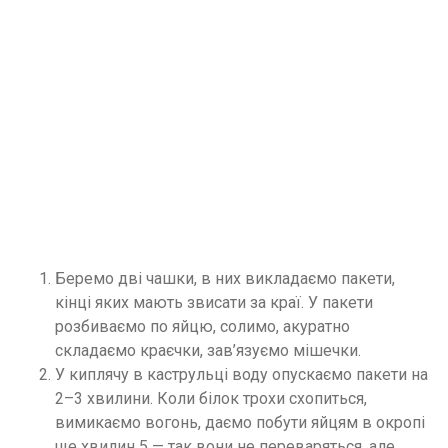
Беремо дві чашки, в них викладаємо пакети,
кінці яких мають звисати за краї. У пакети
розбиваємо по яйцю, солимо, акуратно
складаємо краєчки, зав’язуємо мішечки.
У киплячу в каструльці воду опускаємо пакети на
2–3 хвилини. Коли білок трохи схопиться,
вимикаємо вогонь, даємо побути яйцям в окропі
ще хвилин 5 — так вони не переваряться, але