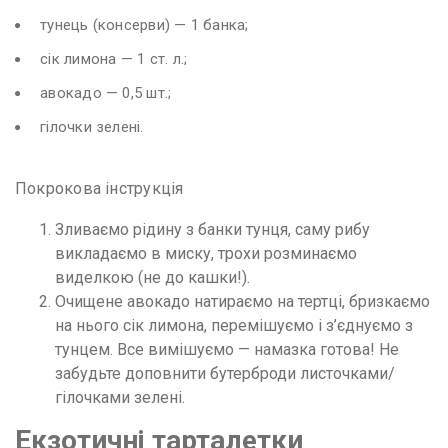
тунець (консерви) — 1 банка;
сік лимона — 1 ст. л.;
авокадо — 0,5 шт.;
гілочки зелені.
Покрокова інструкція
Зливаємо рідину з банки тунця, саму рибу
викладаємо в миску, трохи розминаємо
виделкою (не до кашки!).
Очищене авокадо натираємо на тертці, бризкаємо
на нього сік лимона, перемішуємо і з’єднуємо з
тунцем. Все вимішуємо — намазка готова! Не
забудьте доповнити бутерброди листочками/
гілочками зелені.
Екзотичні тарталетки