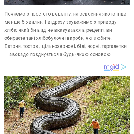
Почнемо з простого рецепту, на освоєння якого піде
менше 5 хвилин. І відразу зауважимо з приводу
хліба: який би вид не вказувався в рецепті, ви
обираєте такі хлібобулочні вироби, які любите.
Батони, тостові, цільнозернові, білі, чорні, тарталетки
— авокадо поєднується з будь-якою основою.