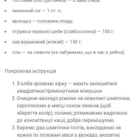
тостовий хліб (цеглинка) — 6 шматочків;
лимонний сік — 1 ст. л.;
авокадо — половина плоду;
стружка червоної риби (слабосолона) — 100 г;
сир вершковий (м’який) — 150 г;
сіль — за смаком (не забуваємо, що в нас є рибка).
Покрокова інструкція
З хліба зрізаємо кірку — мають залишитися
квадратики/прямокутники м’якушки.
Очищене авокадо ріжемо на невеликі шматочки,
скроплюємо в мисці соком лимона (щоб
зберегти колір), солимо, розминаємо виделкою
до консистенції каші, добре перемішуємо.
Беремо два шматочки тостів, викладаємо на
кожен по половині маси з авокадо, акуратно