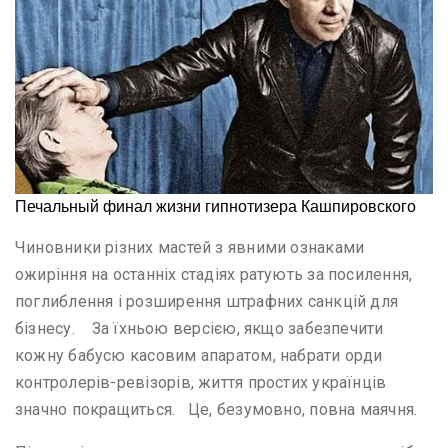
Чиновники різних мастей з явними ознаками
ожиріння на останніх стадіях ратують за посилення,
поглиблення і розширення штрафних санкцій для
бізнесу. За їхньою версією, якщо забезпечити
кожну бабусю касовим апаратом, набрати орди
контролерів-ревізорів, життя простих українців
значно покращиться. Це, безумовно, повна маячня.