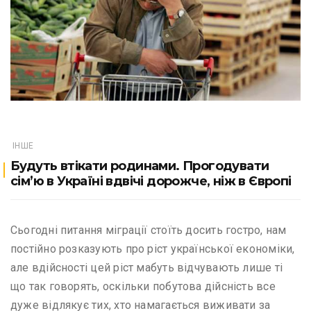
ІНШЕ
Будуть втікати родинами. Прогодувати
сім’ю в Україні вдвічі дорожче, ніж в Європі
Сьогодні питання міграції стоїть досить гостро, нам
постійно розказують про ріст української економіки,
але вдійсності цей ріст мабуть відчувають лише ті
що так говорять, оскільки побутова дійсність все
дуже відлякує тих, хто намагається виживати за