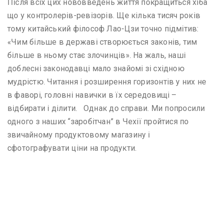
Після всіх цих нововведень життя покращиться хіба
що у контролерів-ревізорів. Ще кілька тисяч років
тому китайський філософ Лао-Цзи точно підмітив:
«Чим більше в державі створюється законів, тим
більше в ньому стає злочинців». На жаль, наші
доблесні законодавці мало знайомі зі східною
мудрістю. Читання і розширення горизонтів у них не
в фаворі, головні навички в їх середовищі –
відбирати і ділити. Однак до справи. Ми попросили
одного з наших “заробітчан” в Чехії пройтися по
звичайному продуктовому магазину і
сфотографувати ціни на продукти.