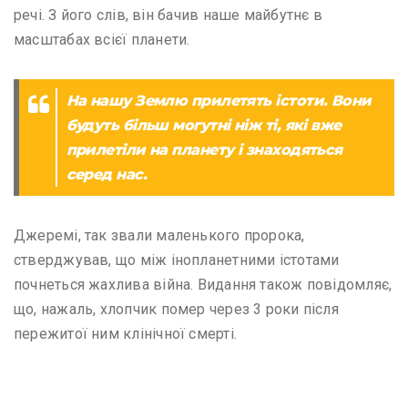
речі. З його слів, він бачив наше майбутнє в
масштабах всієї планети.
На нашу Землю прилетять істоти. Вони
будуть більш могутні ніж ті, які вже
прилетіли на планету і знаходяться
серед нас.
Джеремі, так звали маленького пророка,
стверджував, що між інопланетними істотами
почнеться жахлива війна. Видання також повідомляє,
що, нажаль, хлопчик помер через 3 роки після
пережитої ним клінічної смерті.