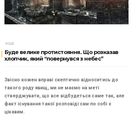
ІНШЕ
Буде велике протистояння. Що розказав
хлопчик, який “повернувся з небес”
Звісно кожен вправі скептично відноситись до
такого роду явищ, ми не маємо на меті
стверджувати, що все відбудеться саме так, але
факт існування такої розповіді сам по собі є
цікавим.