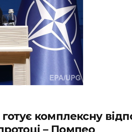
 готує комплексну відп
протоці – Помпео