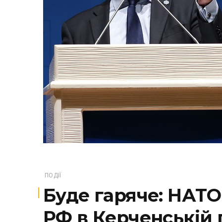
ПОДІЇ
Буде гаряче: НАТО
РФ в Керченській 