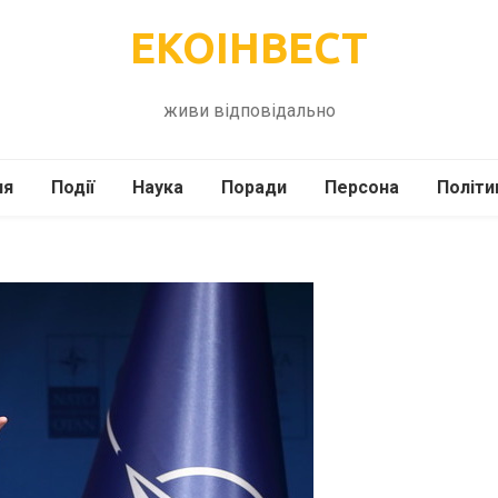
ЕКОІНВЕСТ
живи відповідально
ля
Події
Наука
Поради
Персона
Політи
ілі
Шоубіз
Історія
Кулінарія
жі
Інше
Психологія
Здоров’я
Технології
Сад-Город