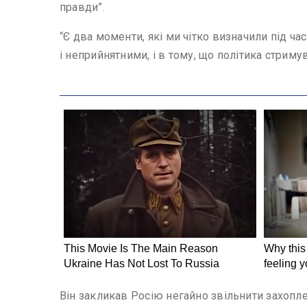
правди”.
“Є два моменти, які ми чітко визначили під ча
і неприйнятними, і в тому, що політика стриму
Він закликав Росію негайно звільнити захоплен