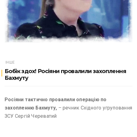
ІНШЕ
Бобік здох! Росіяни провалили захоплення
Бахмуту
Росіяни тактично провалили операцію по
захопленню Бахмуту,
– речник Східного угруповання
ЗСУ Сергій Череватий