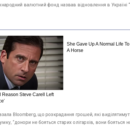
народний валютний фонд назвав відновлення в Україні “о
зала Bloomberg, що розкрадання грошей, які виділятимут
умку, “донори не бояться старих олігархів, вони бояться н