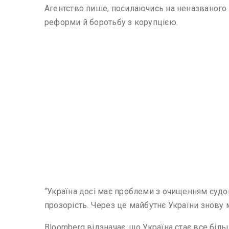
Агентство пише, посилаючись на неназваного 
реформи й боротьбу з корупцією.
“Україна досі має проблеми з очищенням судов
прозорість. Через це майбутнє України знову 
Bloomberg відзначає, що Україна стає все бі