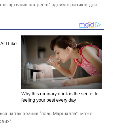
лігархічних інтересів” одним з ризиків для
ься на так званий “план Маршалла”, може
ових”.