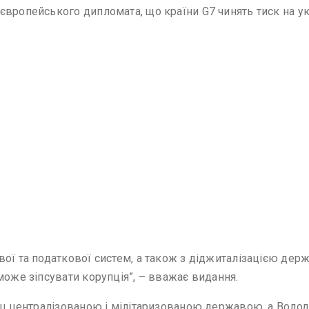
європейського дипломата, що країни G7 чинять тиск на у
ої та податкової систем, а також з діджиталізацією держ
може зіпсувати корупція”, – вважає видання.
льш централізованою і мілітаризованою державою, а Воло