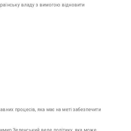
країнську владу з вимогою відновити
авних процесів, яка має на меті забезпечити
димир Зеленський веде політику, яка може