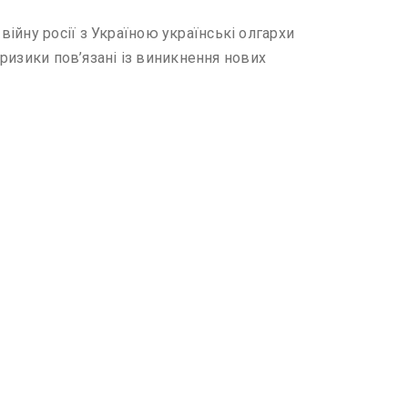
ійну росії з Україною українські олгархи
 ризики пов’язані із виникнення нових