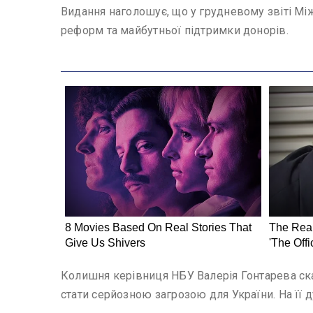
Видання наголошує, що у грудневому звіті Між
реформ та майбутньої підтримки донорів.
Колишня керівниця НБУ Валерія Гонтарева ска
стати серйозною загрозою для України. На її д