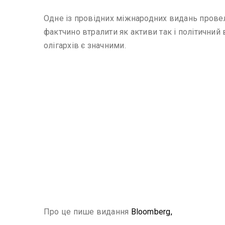
Одне із провідних міжнародних видань провело
фактчино втралити як активи так і політичний 
олігархів є значними.
Про це пише видання
Bloomberg,