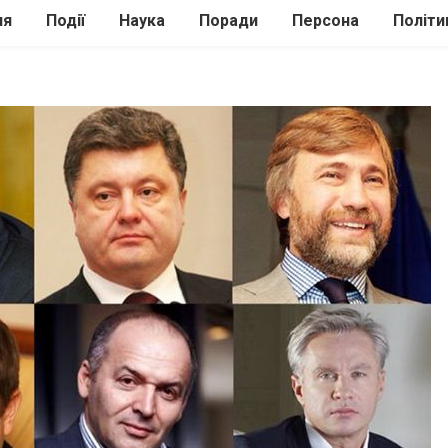
ля
Події
Наука
Поради
Персона
Політи
ілі
Шоубіз
Історія
Кулінарія
жі
Інше
Психологія
Здоров’я
Технології
Сад-Город