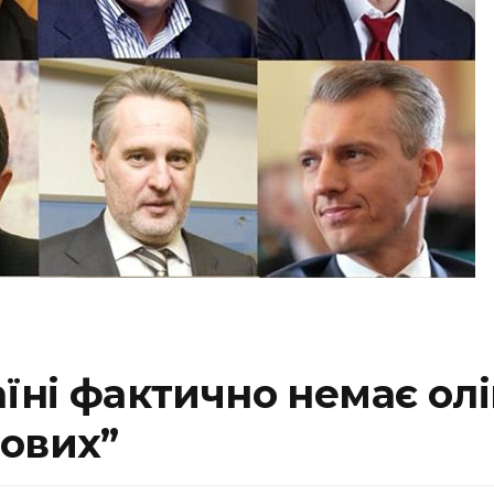
їні фактично немає оліг
нових”