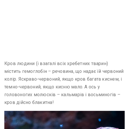
Кров людини (і взагалі всіх хребетних тварин)
містить гемоглобін – речовина, що надає їй червоний
колір. Яскраво-червоний, якщо кров багата киснем, і
темно-червоний, якщо кисню мало. А ось у
головоногих молюсків – кальмарів і восьминогів –
кров дійсно блакитна!