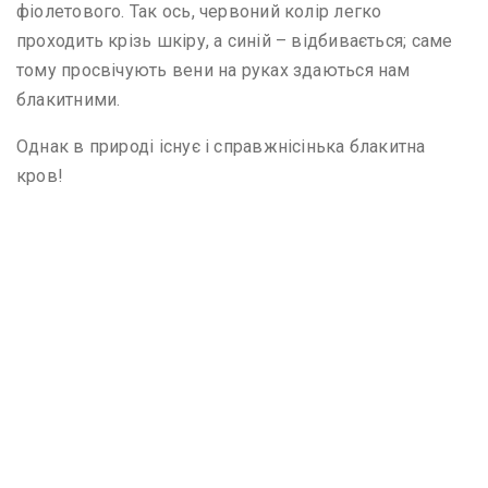
фіолетового. Так ось, червоний колір легко
проходить крізь шкіру, а синій – відбивається; саме
тому просвічують вени на руках здаються нам
блакитними.
Однак в природі існує і справжнісінька блакитна
кров!