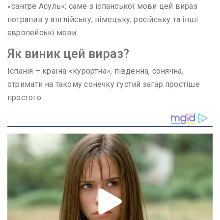
«сангре Асуль»; саме з іспанської мови цей вираз
потрапив у англійську, німецьку, російську та інші
європейські мови.
Як виник цей вираз?
Іспанія – країна «курортна», південна, сонячна,
отримати на такому сонечку густий загар простіше
простого.