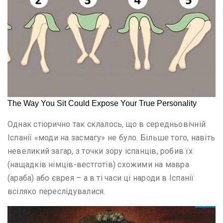
Однак стіорично так склалось, що в середньовічній
Іспанії «моди на засмагу» не було. Більше того, навіть
невеликий загар, з точки зору іспанців, робив їх
(нащадків німців-вестготів) схожими на мавра
(араба) або єврея – а в ті часи ці народи в Іспанії
всіляко переслідувалися.