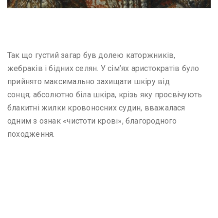
Блакитна кров
Так що густий загар був долею каторжників,
жебраків і бідних селян. У сім’ях аристократів було
прийнято максимально захищати шкіру від
сонця; абсолютно біла шкіра, крізь яку просвічують
блакитні жилки кровоносних судин, вважалася
одним з ознак «чистоти крові», благородного
походження.