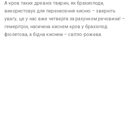
А кров таких древніх тварин, як брахиоподи,
використовує для перенесення кисню – зверніть
увагу, це у нас вже четверта за рахунком речовина! –
гемерітрін; насичена киснем кров у брахіопод
фіолетова, а бідна киснем – світло-рожева.