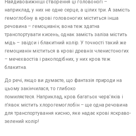
Найдивовижніші створення ці головоногі –
наприклад, у них не одне серце, а цілих три. А замість
гемоглобіну в крові головоногих міститься інша
речовина – гемоцианін; вона теж здатна
транспортувати кисень, однак замість заліза містить
мідь – звідси і блакитний колір. У точності такий же
гемоцианін міститься в крові древніх членистоногих
– мечехвостів і ракоподібних, у них кров теж
блакитна.
До речі, якщо ви думаєте, що фантазія природи на
цьому закінчилася, то глибоко
помиляєтеся. Наприклад, кров багатьох черв’яків і
п’явок містить хлорогемоглобін – ще одна речовина
для транспортування кисню, яке надає крові яскраво-
зелений колір!