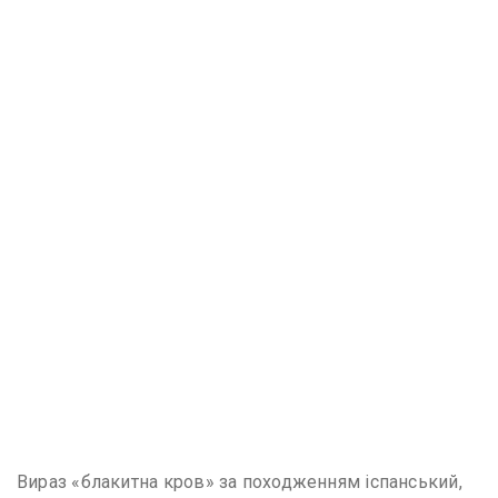
Вираз «блакитна кров» за походженням іспанський,