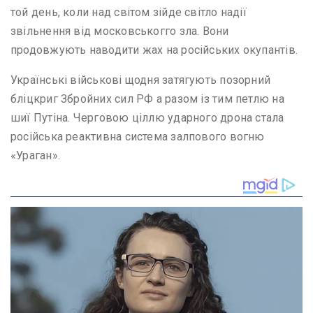
той день, коли над світом зійде світло надії
звільнення від московськогго зла. Вони
продовжують наводити жах на російських окупантів.
Українські військові щодня затягують позорний
бліцкриг Збройних сил РФ а разом із тим петлю на
шиї Путіна. Черговою ціллю ударного дрона стала
російська реактивна система залпового вогню
«Ураган».