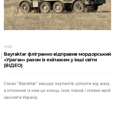
ІНШЕ
Bayraktar флігранно відправив мордорський
«Ураган» разом із екіпажем у інші світи
(ВІДЕО)
Слово “Bayraktar” змушує окупантів ціпеніти від жаху,
а зіткнення із ним це кінець їхніх планів і хтивих мрій
захопити Україну.