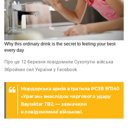
Про це 12 березня повідомили Сухопутні війська
Збройних сил України у Facebook.
Мордорська армія втратила РСЗВ 9П140
«Ураган» внаслідок чергового удару
Bayraktar TB2, — зазначили
в повідомленні військові.