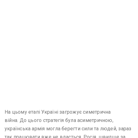
На цьому етапі Україні загрожує симетрична
війна. До цього стратегія була асиметричною,
українська армія могла берегти сили та людей, зараз
так працювати вже не вдасться. Росія, швидше за