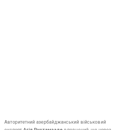
Авторитетний азербайджанський військовий
експерт
Агіл Рустамзаде
впевнений, що через