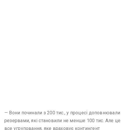
— Вони починали з 200 тис., у процесі доповнювали
резервами, які становили не менше 100 тис. Але це
все угруповання, яке враховує контингент