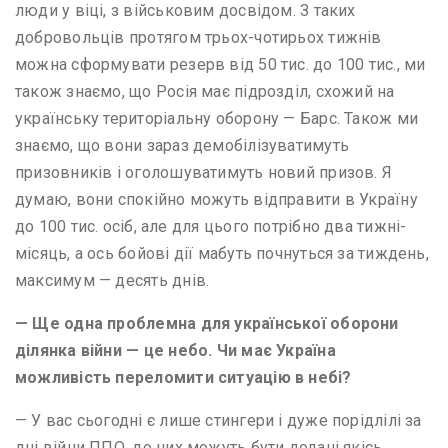
люди у віці, з військовим досвідом. З таких
добровольців протягом трьох-чотирьох тижнів
можна сформувати резерв від 50 тис. до 100 тис., ми
також знаємо, що Росія має підрозділ, схожий на
українську територіальну оборону — Барс. Також ми
знаємо, що вони зараз демобілізуватимуть
призовників і оголошуватимуть новий призов. Я
думаю, вони спокійно можуть відправити в Україну
до 100 тис. осіб, але для цього потрібно два тижні-
місяць, а ось бойові дії мабуть почнуться за тиждень,
максимум — десять днів.
— Ще одна проблемна для української оборони
ділянка війни — це небо. Чи має Україна
можливість переломити ситуацію в небі?
— У вас сьогодні є лише стингери і дуже порідлілі за
дні війни ППО, до них можуть бути додані якісь