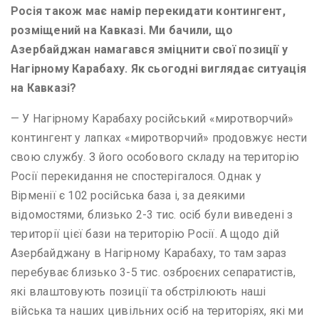
Росія також має намір перекидати контингент,
розміщений на Кавказі. Ми бачили, що
Азербайджан намагався зміцнити свої позиції у
Нагірному Карабаху. Як сьогодні виглядає ситуація
на Кавказі?
— У Нагірному Карабаху російський «миротворчий»
контингент у лапках «миротворчий» продовжує нести
свою службу. З його особового складу на територію
Росії перекидання не спостерігалося. Однак у
Вірменії є 102 російська база і, за деякими
відомостями, близько 2-3 тис. осіб були виведені з
території цієї бази на територію Росії. А щодо дій
Азербайджану в Нагірному Карабаху, то там зараз
перебуває близько 3-5 тис. озброєних сепаратистів,
які влаштовують позиції та обстрілюють наші
війська та наших цивільних осіб на територіях, які ми