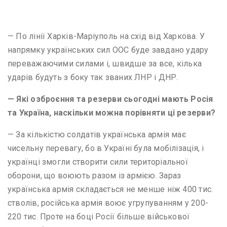
— По лінії Харків-Маріуполь на схід від Харкова. У
напрямку українських сил ООС буде завдано удару
переважаючими силами і, швидше за все, кілька
ударів будуть з боку так званих ЛНР і ДНР.
— Які озброєння та резерви сьогодні мають Росія
та Україна, наскільки можна порівняти ці резерви?
— За кількістю солдатів українська армія має
чисельну перевагу, бо в Україні була мобілізація, і
українці змогли створити сили територіальної
оборони, що воюють разом із армією. Зараз
українська армія складається не менше ніж 400 тис.
стволів, російська армія воює угрупуванням у 200-
220 тис. Проте на боці Росії більше військової