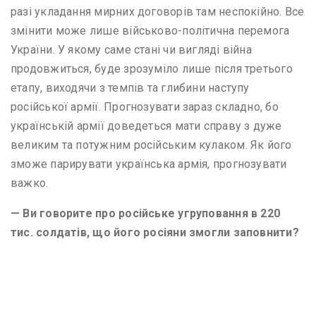
разі укладання мирних договорів там неспокійно. Все
змінити може лише військово-політична перемога
України. У якому саме стані чи вигляді війна
продовжиться, буде зрозуміло лише після третього
етапу, виходячи з темпів та глибини наступу
російської армії. Прогнозувати зараз складно, бо
українській армії доведеться мати справу з дуже
великим та потужним російським кулаком. Як його
зможе парирувати українська армія, прогнозувати
важко.
— Ви говорите про російське угруповання в 220
тис. солдатів, що його росіяни змогли заповнити?