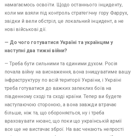
намагаємось освоїти. Щодо останнього інциденту,
коли ми взяли під контроль стратегічну гору Фаррух,
звідки й вели обстріл, це локальний інцидент, а не
нові військові дії.
— До чого готуватися Україні та українцям у
наступні два тижні війни?
— Треба бути сильними та єдиними духом. Росія
почала війну на виснаження, вона знищуватиме вашу
інфраструктуру по всій території України, і Україні
треба готуватися до важких запеклих боїв на
південному сході та сході країни. Тепер ви будете
наступаючою стороною, а вона завжди втрачає
більше, ніж та, що обороняється, ну і треба
враховувати нюанс, що поки що українській армії
все ще не вистачає зброї. На вас чекають непрості