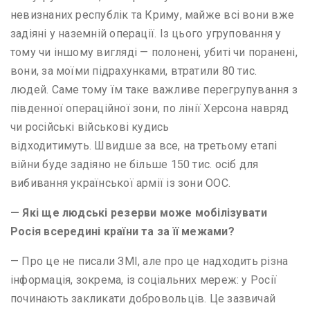
невизнаних республік та Криму, майже всі вони вже
задіяні у наземній операції. Із цього угруповання у
тому чи іншому вигляді — полонені, убиті чи поранені,
вони, за моїми підрахунками, втратили 80 тис.
людей. Саме тому їм таке важливе перегрупування з
південної операційної зони, по лінії Херсона навряд
чи російські військові кудись
відходитимуть. Швидше за все, на третьому етапі
війни буде задіяно не більше 150 тис. осіб для
вибивання української армії із зони ООС.
— Які ще людські резерви може мобілізувати
Росія всередині країни та за її межами?
— Про це не писали ЗМІ, але про це надходить різна
інформація, зокрема, із соціальних мереж: у Росії
починають закликати добровольців. Це зазвичай