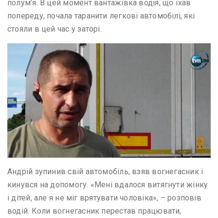
полум’я. В цей момент вантажівка водія, що їхав
попереду, почала таранити легкові автомобілі, які
стояли в цей час у заторі.
Андрій зупинив свій автомобіль, взяв вогнегасник і
кинувся на допомогу. «Мені вдалося витягнути жінку
і дітей, але я не міг врятувати чоловіка», – розповів
водій. Коли вогнегасник перестав працювати,