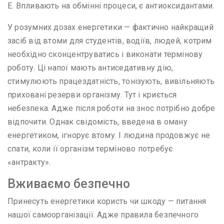
Е. Впливають на обмінні процеси, є антиоксидантами.
У розумних дозах енергетики — фактично найкращий
засіб від втоми для студентів, водіїв, людей, котрим
необхідно сконцентруватись і виконати термінову
роботу. Ці напої мають антиседативну дію,
стимулюють працездатність, тонізують, вивільняють
приховані резерви організму. Тут і криється
небезпека. Адже після роботи на знос потрібно добре
відпочити. Однак свідомість, введена в оману
енергетиком, ігнорує втому. І людина продовжує не
спати, коли її організм терміново потребує
«антракту».
Вживаємо безпечно
Принесуть енергетики користь чи шкоду — питання
нашої самоорганізації. Адже правила безпечного