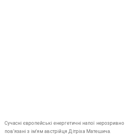
Сучасні європейські енергетичні напої нерозривно
пов’язані з ім’ям австрійця Дітріха Матешича.