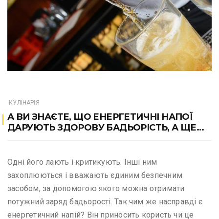
КУЛІНАРІЯ
А ВИ ЗНАЄТЕ, ЩО ЕНЕРГЕТИЧНІ НАПОЇ
ДАРУЮТЬ ЗДОРОВУ БАДЬОРІСТЬ, А ЩЕ…
Одні його лають і критикують. Інші ним
захоплюються і вважають єдиним безпечним
засобом, за допомогою якого можна отримати
потужний заряд бадьорості. Так чим же насправді є
енергетичний напій? Він приносить користь чи це