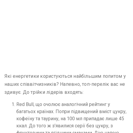
Які енергетики користуються найбільшим попитом у
наших співвітчизників? Напевно, топ-перелік вас не
здивує. До трійки лідерів входять:
Red Bull, що очолює аналогічний рейтинг у
багатьох країнах. Попри підвищений вміст цукру,
кофеїну та таурину, на 100 мл припадає лише 45
ккал. До того ж з’явилися серії без цукру, з
фруктовими та ягідними смаками. Дію напою