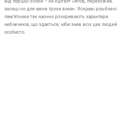
від першої особи – на кшталт «Агов, перехожий,
залиш-но для мене трохи вина». Яскраві різьблені
пам’ятники так наочно розкривають характери
небіжчиків, що здається, ніби знав всіх цих людей
особисто.