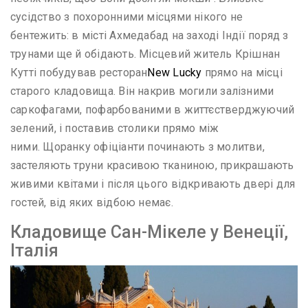
сусідство з похоронними місцями нікого не
бентежить: в місті Ахмедабад на заході Індії поряд з
трунами ще й обідають. Місцевий житель Крішнан
Кутті побудував ресторан
New Lucky
прямо на місці
старого кладовища. Він накрив могили залізними
саркофагами, пофарбованими в життєстверджуючий
зелений, і поставив столики прямо між
ними. Щоранку офіціанти починають з молитви,
застеляють труни красивою тканиною, прикрашають
живими квітами і після цього відкривають двері для
гостей, від яких відбою немає.
Кладовище Сан-Мікеле у Венеції,
Італія