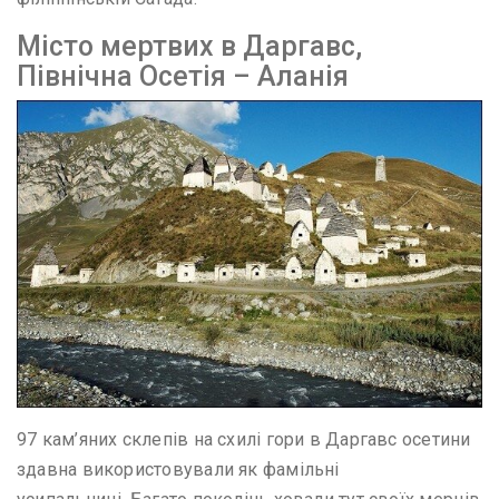
Місто мертвих в Даргавс,
Північна Осетія – Аланія
97 кам’яних склепів на схилі гори в Даргавс осетини
здавна використовували як фамільні