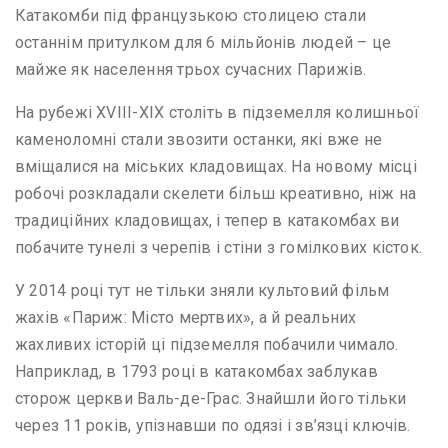
Катакомби під французькою столицею стали
останнім притулком для 6 мільйонів людей – це
майже як населення трьох сучасних Парижів.
На рубежі XVIII-XIX століть в підземелля колишньої
каменоломні стали звозити останки, які вже не
вміщалися на міських кладовищах. На новому місці
робочі розкладали скелети більш креативно, ніж на
традиційних кладовищах, і тепер в катакомбах ви
побачите тунелі з черепів і стіни з гомілкових кісток.
У 2014 році тут не тільки зняли культовий фільм
жахів «Париж: Місто мертвих», а й реальних
жахливих історій ці підземелля побачили чимало.
Наприклад, в 1793 році в катакомбах заблукав
сторож церкви Валь-де-Грас. Знайшли його тільки
через 11 років, упізнавши по одязі і зв’язці ключів.