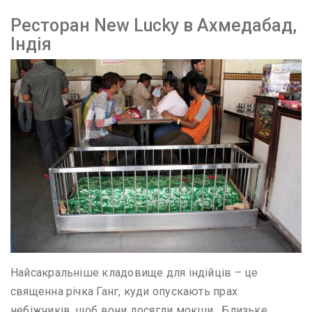
Ресторан New Lucky в Ахмедабад,
Індія
Найсакральніше кладовище для індійців – це
священна річка Ганг, куди опускають прах
небіжчиків, щоб вони досягли мокши . Близьке