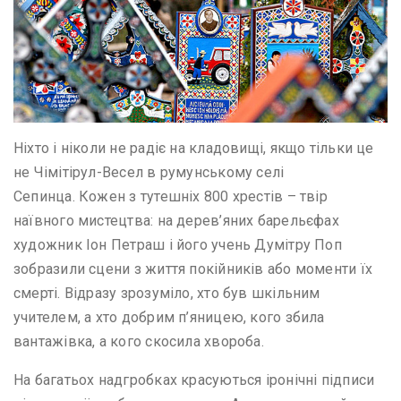
Ніхто і ніколи не радіє на кладовищі, якщо тільки це
не Чімітірул-Весел в румунському селі
Сепинца. Кожен з тутешніх 800 хрестів – твір
наївного мистецтва: на дерев’яних барельєфах
художник Іон Петраш і його учень Думітру Поп
зобразили сцени з життя покійників або моменти їх
смерті. Відразу зрозуміло, хто був шкільним
учителем, а хто добрим п’яницею, кого збила
вантажівка, а кого скосила хвороба.
На багатьох надгробках красуються іронічні підписи