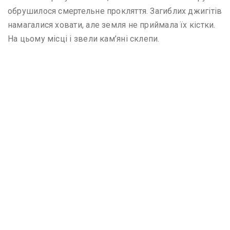
обрушилося смертельне прокляття. Загиблих джигітів
намагалися ховати, але земля не приймала їх кістки.
На цьому місці і звели кам’яні склепи.