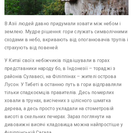
В Азії людей давно придумали ховати між небом і
землею. Мудре рішення: гори служать символічними
сходами в небо, вкривають від опоганювачів трупів і
страхують від повеней.
У Китаї своїх небіжчиків підвішували в горах
представники народу бо, в Індонезії – тораджі з
районів Сулавесі, на Філіппінах – жителі острова
Лусон. У Тибеті в останню путь в гори відправляли
тільки спадкоємців правителів. Десь померлих
ховали в трунах, висічених з цілісного шматка
дерева, а десь просто укладали на стометровій
висоті в скельних печерах. Зараз поглянути на
дивовижні висячі кладовища можна найпростіше у
філіппінській Сагада.