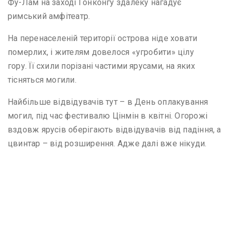
Фу-Лам на заході Гонконгу здалеку нагадує
римський амфітеатр.
На перенаселеній території острова ніде ховати
померлих, і жителям довелося «угробити» цілу
гору. Її схили порізані частими ярусами, на яких
тісняться могили.
Найбільше відвідувачів тут – в День оплакування
могил, під час фестивалю Цінмін в квітні. Огорожі
вздовж ярусів оберігають відвідувачів від падіння, а
цвинтар – від розширення. Адже далі вже нікуди.