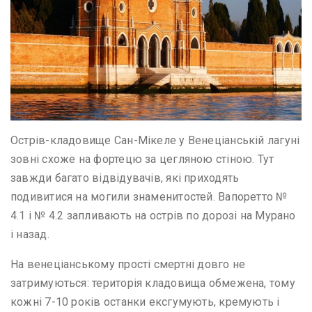
Острів-кладовище Сан-Мікеле у Венеціанській лагуні
зовні схоже на фортецю за цегляною стіною. Тут
завжди багато відвідувачів, які приходять
подивитися на могили знаменитостей. Вапоретто №
4.1 і № 4.2 запливають на острів по дорозі на Мурано
і назад.
На венеціанському прості смертні довго не
затримуються: територія кладовища обмежена, тому
кожні 7-10 років останки ексгумують, кремують і