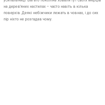
усипальниці. Багато поколінь ховали тут своїх мерців
на дерев’яних настилах – часто навіть в кілька
поверхів. Деякі небіжчики лежать в човнах, і до сих
пір ніхто не розгадав чому.