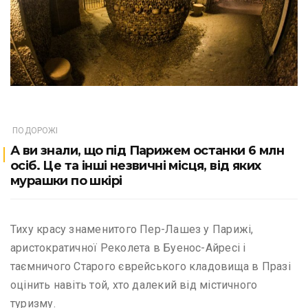
ПОДОРОЖІ
А ви знали, що під Парижем останки 6 млн
осіб. Це та інші незвичні місця, від яких
мурашки по шкірі
Тиху красу знаменитого Пер-Лашез у Парижі,
аристократичної Реколета в Буенос-Айресі і
таємничого Старого єврейського кладовища в Празі
оцінить навіть той, хто далекий від містичного
туризму.