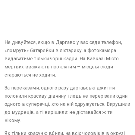
Не дивуйтеся, якщо в Даргавс у вас сяде телефон,
«помруть» батарейки в ліхтарику, а фотокамера
видаватиме тільки чорні кадри. На Кавказі Місто
мертвих вважають проклятим – місцеві сюди
стараються не ходити.
За переказами, одного разу даргавські джигіти
полонили красиву дівчину і ледь не перерізали один
одного в суперечці, хто на ній одружується. Вирушили
до мудреців, а ті вирішили: не діставайся ж ти
нікому.
Як тільки красуню вбили, на всіх чоловіків в окрузі