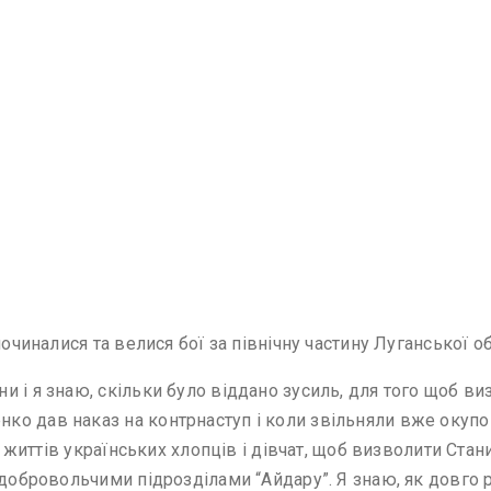
починалися та велися бої за північну частину Луганської 
 і я знаю, скільки було віддано зусиль, для того щоб виз
о дав наказ на контрнаступ і коли звільняли вже окупова
ли життів українських хлопців і дівчат, щоб визволити Ста
 добровольчими підрозділами “Айдару”. Я знаю, як довго 