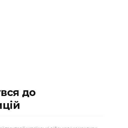
увся до
ицій