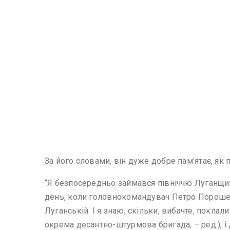
За його словами, він дуже добре пам’ятає, як 
“Я безпосередньо займався північчю Луганщини
день, коли головнокомандувач Петро Порошенк
Луганській. І я знаю, скільки, вибачте, покла
окрема десантно-штурмова бригада, – ред.), і