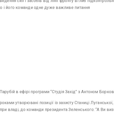
едення сил і засобів від лінії фронту вглиб підконтрольн
о і його команди одне дуже важливе питання
Парубій в ефірі програми “Студія Захід” з Антоном Борко
оками утворювані позиції із захисту Станиці Луганської, 
ри владі, до команди президента Зеленського: “А Ви визв