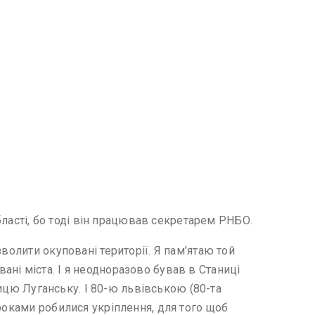
області, бо тоді він працював секретарем РНБО.
волити окуповані території. Я пам’ятаю той
ні міста. І я неодноразово бував в Станиці
ницю Луганську. І 80-ю львівською (80-та
роками робилися укріплення, для того щоб