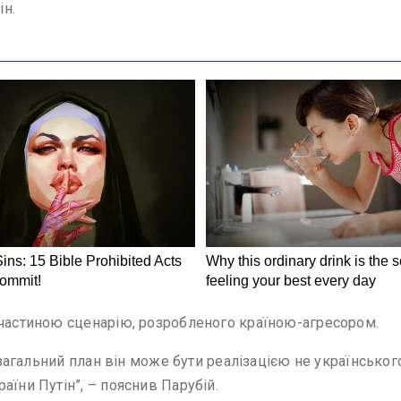
ін.
 частиною сценарію, розробленого країною-агресором.
й загальний план він може бути реалізацією не українсько
аїни Путін”, – пояснив Парубій.