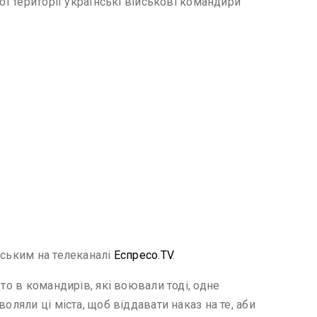
ої території українські військові командири
вським на телеканалі
Еспресо.TV
.
то в командирів, які воювали тоді, одне
оляли ці міста, щоб віддавати наказ на те, аби