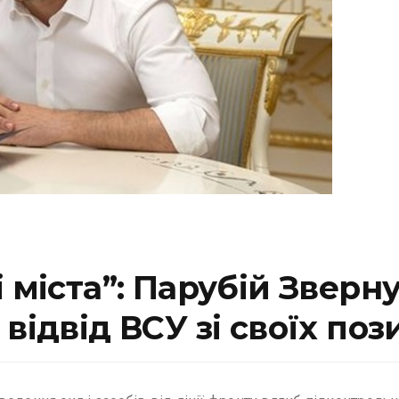
 міста”: Парубій Зверн
відвід ВСУ зі своїх поз