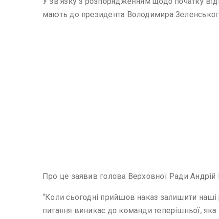
У зв’язку з розпорядженням щодо початку відв
мають до президента Володимира Зеленськог
Про це заявив голова Верховної Ради Андрій 
“Коли сьогодні прийшов наказ залишити наші р
питання виникає до команди теперішньої, яка п