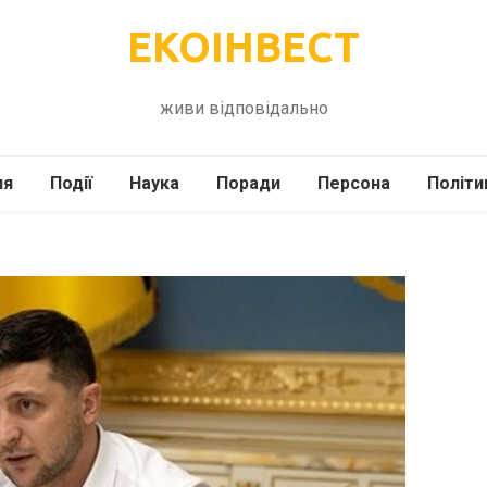
ЕКОІНВЕСТ
живи відповідально
ля
Події
Наука
Поради
Персона
Політи
ілі
Шоубіз
Історія
Кулінарія
жі
Інше
Психологія
Здоров’я
Технології
Сад-Город