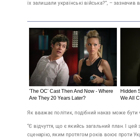
їх залишали українські війська?”, – зазначив в
Як вважає політик, подібний наказ може бути
“Є відчуття, що є якийсь загальний план. І це
сценарію, яким протягом років воює проти Укр