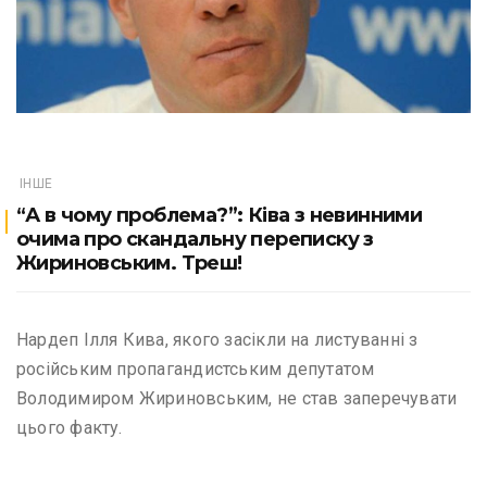
ІНШЕ
“А в чому проблема?”: Ківа з невинними
очима про скандальну переписку з
Жириновським. Треш!
Нардеп Ілля Кива, якого засікли на листуванні з
російським пропагандистським депутатом
Володимиром Жириновським, не став заперечувати
цього факту.