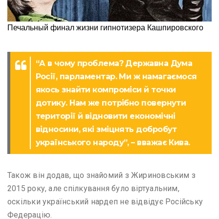
“А в чому проблема? Державна Дума
Росії, парламентар. Ми ж намагаємося
якось знайти компроміси й точки
дотику. Нам же потрібно повернути
території й відновити економічні
відносини, які зміцнять добробут
українського народу”, – вважає Кива.
Також він додав, що знайомий з Жириновським з
2015 року, але спілкування було віртуальним,
оскільки український нардеп не відвідує Російську
Федерацію.