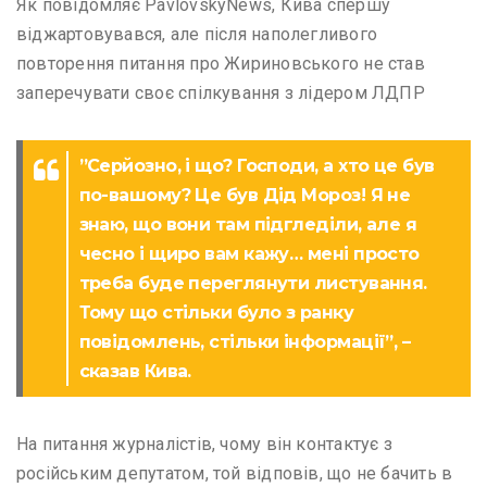
Як повідомляє PavlovskyNews, Кива спершу
віджартовувався, але після наполегливого
повторення питання про Жириновського не став
заперечувати своє спілкування з лідером ЛДПР
”Серйозно, і що? Господи, а хто це був
по-вашому? Це був Дід Мороз! Я не
знаю, що вони там підгледіли, але я
чесно і щиро вам кажу… мені просто
треба буде переглянути листування.
Тому що стільки було з ранку
повідомлень, стільки інформації”, –
сказав Кива.
На питання журналістів, чому він контактує з
російським депутатом, той відповів, що не бачить в