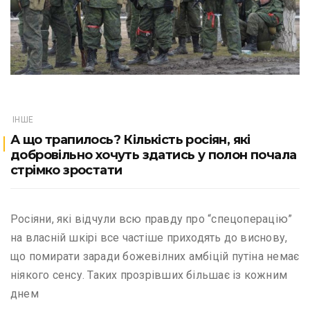
ІНШЕ
А що трапилось? Кількість росіян, які
добровільно хочуть здатись у полон почала
стрімко зростати
Росіяни, які відчули всю правду про “спецоперацію”
на власній шкірі все частіше приходять до виснову,
що помирати заради божевілних амбіцій путіна немає
ніякого сенсу. Таких прозрівших більшає із кожним
днем