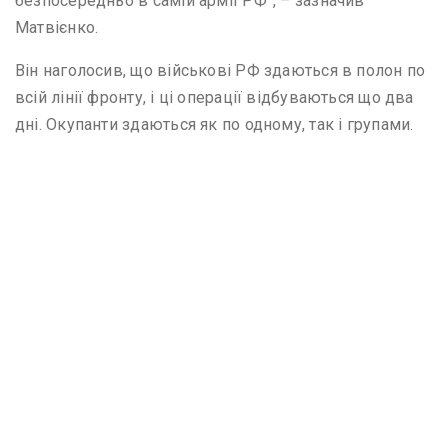
безпосередньо в самій армії РФ”, – зазначив
Матвієнко.
Він наголосив, що військові РФ здаються в полон по
всій лінії фронту, і ці операції відбуваються що два
дні. Окупанти здаються як по одному, так і групами.