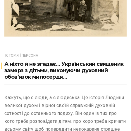
|
ІСТОРІЯ
ПЕРСОНА
А ніхто й не згадає… Український священик
замерз з дітьми, виконуючи духовний
обов’язок милосердя…
Кажуть, що є люди, а є людиська. Це історія Людини
великої духом і вірної своїй справжній духовній
сотності до останнього подиху. Він один із тих про
кого треба розповідати дітям, про коро треба кричати
всьому світу щоб попередити непокаране страшне