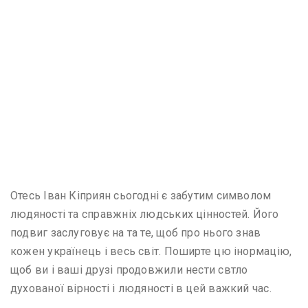
Отесь Іван Кіприян сьогодні є забутим символом
людяності та справжніх людських цінностей. Його
подвиг заслуговує на та те, щоб про нього знав
кожен українець і весь світ. Поширте цю інормацію,
щоб ви і ваші друзі продовжили нести свтло
духованої вірності і людяності в цей важкий час.