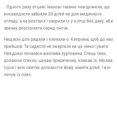
…Одного разу отцеві Іванові таємно повідомили, що
енкаведисти забрали 20 дітей не для медичного
огляду, а на розстріл і закрили їх у клітці без даху, аби
зранку розстріляти серед снігів.
Нещасні діти ридали і кликали о. Кипріяна, щоб до них
прийшов. Та садисти не звертали на це ніякої уваги.
Невдовзі почалася жахлива хуртовина. Отець Іван,
долаючи стихію, шукав приречених, кликав їх. Молив
Ісуса і всіх святих допомогти йому знайти дітей. І він
почув їх плач.