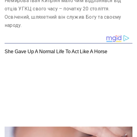
Немирова Іван Кипріян мало чим відрізнявся від
отців УГКЦ свого часу – початку 20 століття.
Освічений, шляхетний він служив Богу та своєму
народу.