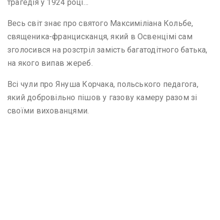
трагедія у 1924 році…
Весь світ знає про святого Максиміліана Кольбе,
священика-францисканця, який в Освенцімі сам
зголосився на розстріл замість багатодітного батька,
на якого випав жереб.
Всі чули про Януша Корчака, польського педагога,
який добровільно пішов у газову камеру разом зі
своїми вихованцями.