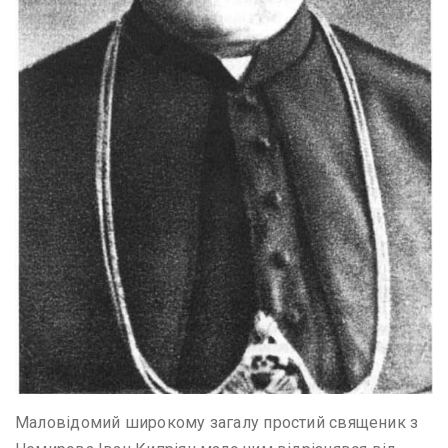
Маловідомий широкому загалу простий священик з