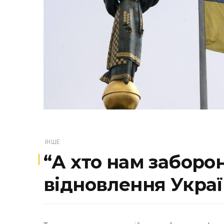
ІНШЕ
“А хто нам заборон
відновлення Укра