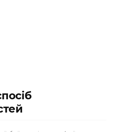
спосіб
стей