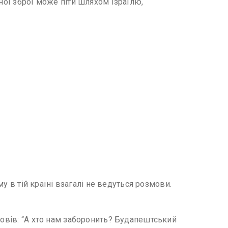
ної зброї може піти шляхом Ізраїлю,
му в тій країні взагалі не ведуться розмови.
повів: “А хто нам заборонить? Будапештський