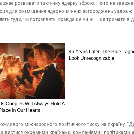
ажає розвивати тактичну ядерну зброю. Ніхто не заважа
місця для розміщення ядерно-мінних загороджень уздовж к
ять туди, чи потраплять, правда це чи ні — це тримати в 
жливого міжнародного політичного тиску на Україну. “Досв
же вестися окремими країнами, компаніями і політиками, а 