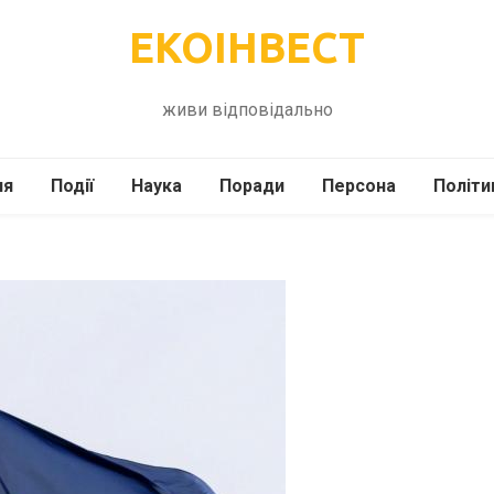
ЕКОІНВЕСТ
живи відповідально
ля
Події
Наука
Поради
Персона
Політи
ілі
Шоубіз
Історія
Кулінарія
жі
Інше
Психологія
Здоров’я
Технології
Сад-Город