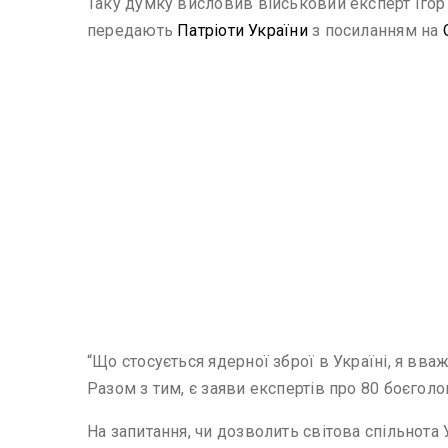
Таку думку висловив військовий експерт Ігор 
передають
Патріоти України
з посиланням на
“Що стосується ядерної зброї в Україні, я вваж
Разом з тим, є заяви експертів про 80 боєголо
На запитання, чи дозволить світова спільнота