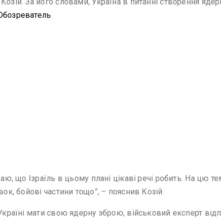
Козій. За його словами, Україна в питанні створення ядер
Обозреватель
.
аю, що Ізраїль в цьому плані цікаві речі робить. На цю те
вок, бойові частини тощо”, – пояснив Козій.
 Україні мати свою ядерну зброю, військовий експерт від