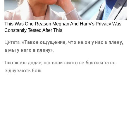
Цитата:
«Такое
ощущение, что не он у нас
в плену
,
а
мы у него в плену»
.
Також він додав, що вони нічого не бояться та не
відчувають болі.