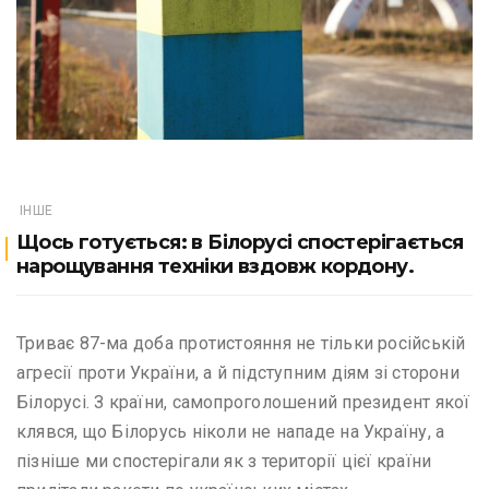
ІНШЕ
Щось готується: в Білорусі спостерігається
нарощування техніки вздовж кордону.
Триває 87-ма доба протистояння не тільки російській
агресії проти України, а й підступним діям зі сторони
Білорусі. З країни, самопроголошений президент якої
клявся, що Білорусь ніколи не нападе на Україну, а
пізніше ми спостерігали як з території цієї країни