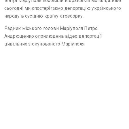
театрі Маріуполя поховали в братській могилі, а вже
сьогодні ми спостерігаємо депортацію українського
народу в сусідню країну-агресорку.
Радник міського голови Маріуполя Петро
Андрющенко оприлюднив відео депортації
цивільних з окупованого Маріуполя.