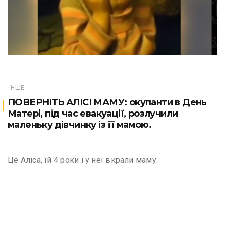
ІНШЕ
ПОВЕРНІТЬ АЛІСІ МАМУ: окупанти в День
Матері, під час евакуації, розлучили
маленьку дівчинку із її мамою.
Це Аліса, їй 4 роки і у неї вкрали маму.