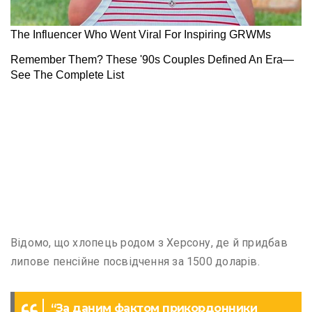
Відомо, що хлопець родом з Херсону, де й придбав
липове пенсійне посвідчення за 1500 доларів.
“За даним фактом прикордонники