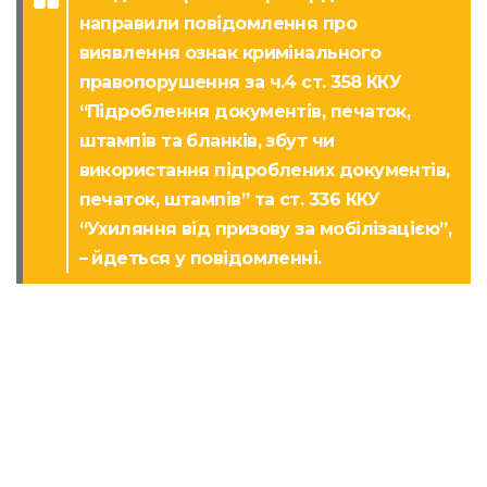
направили повідомлення про
виявлення ознак кримінального
правопорушення за ч.4 ст. 358 ККУ
“Підроблення документів, печаток,
штампів та бланків, збут чи
використання підроблених документів,
печаток, штампів” та ст. 336 ККУ
“Ухиляння від призову за мобілізацією”,
– йдеться у повідомленні.