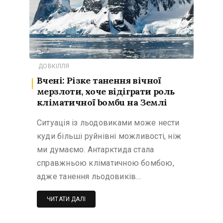
ДОВКІЛЛЯ
Вчені: Різке танення вічної
мерзлоти, хоче відіграти роль
кліматичної boмбu на Землі
Ситуація із льодовиками може нести
куди більші руйнівні можливості, ніж
ми думаємо. Антарктида стала
справжньою кліматичною бомбою,
адже танення льодовиків…
ЧИТАТИ ДАЛІ