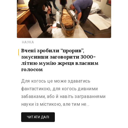
НАУКА
Вчені зробили “прорив”,
змусивши заговорити 3000-
літню мумію жреця власним
голосом
Для когось це може здаватись
фантастикою, для когось дивними
забавками, або й навіть заграваннями
науки із містикою, але тим не…
ЧИТАТИ ДАЛІ