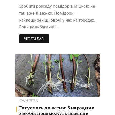
Зробити розсаду помідорів міцною не
так вже й важко. Помідори —
найпоширеніші овочі у нас на городах.
Вони невибагливі і…
ЧИТАТИ ДАЛІ
САД-ГОРОД
Готуємось до весни: 5 народних
засобів допоможуть швидше