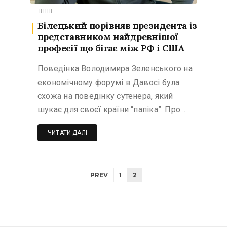
ІНШЕ
Білецький порівняв президента із
представником найдревнішої
професії що бігає між РФ і США
Поведінка Володимира Зеленського на
економічному форумі в Давосі була
схожа на поведінку сутенера, який
шукає для своєї країни “папіка”. Про…
ЧИТАТИ ДАЛІ
PREV
1
2