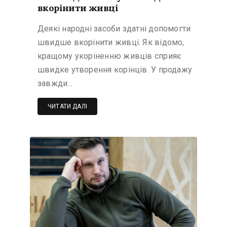
вкорінити живці
Деякі народні засоби здатні допомогти
швидше вкорінити живці. Як відомо,
кращому укоріненню живців сприяє
швидке утворення корінців. У продажу
завжди…
ЧИТАТИ ДАЛІ