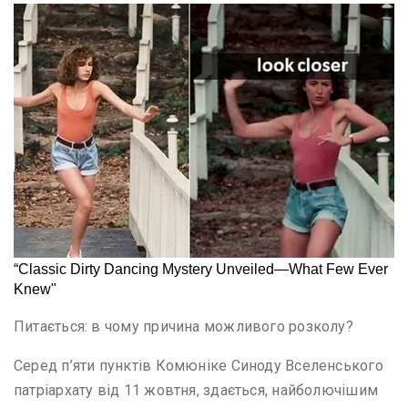
Питається: в чому причина можливого розколу?
Серед п’яти пунктів Комюніке Синоду Вселенського
патріархату від 11 жовтня, здається, найболючішим