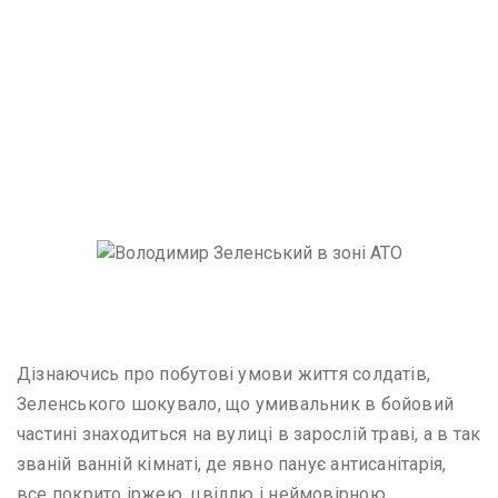
Володимир Зеленський в зоні АТО
Дізнаючись про побутові умови життя солдатів,
Зеленського шокувало, що умивальник в бойовий
частині знаходиться на вулиці в зарослій траві, а в так
званій ванній кімнаті, де явно панує антисанітарія,
все покрито іржею, цвіллю і неймовірною